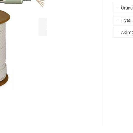
Ürünü 
·
Fiyatı
·
Aklımd
·