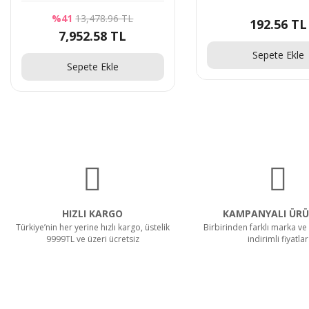
%41
13,478.96 TL
192.56 TL
7,952.58 TL
Sepete Ekle
Sepete Ekle
HIZLI KARGO
KAMPANYALI ÜRÜ
Türkiye’nin her yerine hızlı kargo, üstelik
Birbirinden farklı marka ve 
9999TL ve üzeri ücretsiz
indirimli fiyatlar