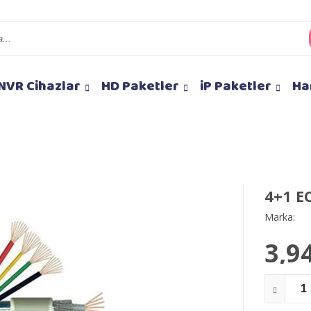
NVR Cihazlar
HD Paketler
iP Paketler
Ha
4+1 E
Marka:
3,9