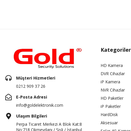
Kategoriler
HD Kamera
DVR Cihazlar
Müşteri Hizmetleri
iP Kamera
0212 909 37 26
NVR Cihazlar
E-Posta Adresi
HD Paketler
info@goldelektronik.com
iP Paketler
HardDisk
Ulaşım Bilgileri
Aksesuar
Perpa Ticaret Merkezi A Blok Kat:8
No:718 Okmeydanı / Şişli / İstanbul
Solar 4G Kamer