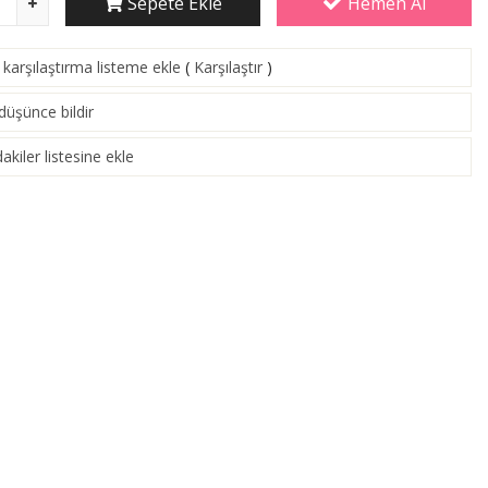
Sepete Ekle
Hemen Al
karşılaştırma listeme ekle
(
Karşılaştır
)
 düşünce bildir
akiler listesine ekle