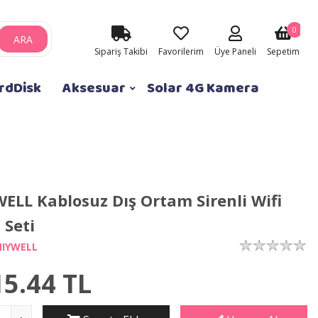
0
ARA
Sipariş Takibi
Favorilerim
Üye Paneli
Sepetim
rdDisk
Aksesuar
Solar 4G Kamera
ELL Kablosuz Dış Ortam Sirenli Wifi
 Seti
IYWELL
15.44
TL