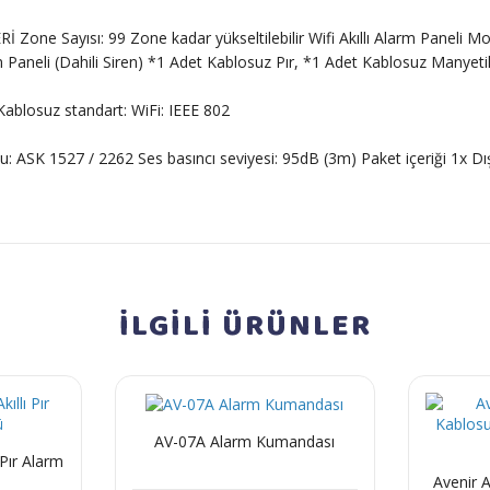
ne Sayısı: 99 Zone kadar yükseltilebilir Wifi Akıllı Alarm Paneli
arm Paneli (Dahili Siren) *1 Adet Kablosuz Pır, *1 Adet Kablosuz Man
blosuz standart: WiFi: IEEE 802
ASK 1527 / 2262 Ses basıncı seviyesi: 95dB (3m) Paket içeriği 1x Dı
İLGİLİ
ÜRÜNLER
AV-07A Alarm Kumandası
 Pır Alarm
Avenir 