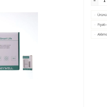
Ürünü 
·
Fiyatı
·
Aklımd
·