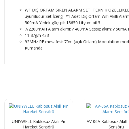
WF DIŞ ORTAM SİREN ALARM SETİ TEKNİK ÖZELLİKLERİ Zo
uyumludur Set İçeriği: *1 Adet Dış Ortam Wifi Akıllı Al
500mA Yedek güç: pil: 18650 Lityum pil 3
7/2200mAH Alarm akımı: ? 400mA Sessiz akım: ? 50mA Ka
11 B/g/n 433
92MHz RF mesafesi: 70m (açık Ortam) Modulation modu: 
Kumanda
UNIYWELL Kablosuz Akıllı Pır
AV-06A Kablosuz Akıllı
Hareket Sensörü
Sensörü