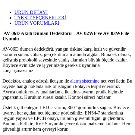
ÜRÜN DETAYI
TAKSİT SEÇENEKLERİ
ÜRÜN YORUMLARI
AV-06D Akıllı Duman Dedektörü – AV-02WF ve AV-03WF ile
Uyumlu
AV-06D duman dedektörü, yangın riskine karşı hızlı ve güvenilir
koruma sunar. Cihaz, gerçek dumanı anında algılar. Buna ek olarak,
gelişmiş protokolü sayesinde yanlış alarmları büyük ölçüde azaltır.
Böylece evinizde ve iş yerinizde gereksiz uyarılarla
karşılaşmazsınız.
Dedektör, analog adresli iletişim ile
alarm sistemine
net veri iletir. Bu
sayede hangi noktada risk oluştuğunu kolayca tespit edersiniz.
Ayrıca onluk rotary anahtarlama ile adres ayarını pratik biçimde
yaparsınız. Kurulum süresi kısalır. Kontrol süreci hızlanır.
Üstelik çift entegre LED tasarımı, 360° görünürlük sağlar. Böylece
uyarıyı her açıdan net biçimde görürsünüz. EN54-7 standardına
uygun yapısı ve LPCB onayı, ürünün güvenilirliğini güçlendirir.
Bununla birlikte, RoHS uyumlu çevre dostu malzeme kullanır. Hem
güvenliği artırır hem çevreyi korur.