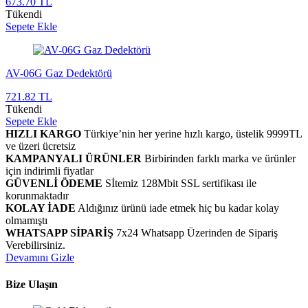
673.70 TL
Tükendi
Sepete Ekle
AV-06G Gaz Dedektörü
721.82 TL
Tükendi
Sepete Ekle
HIZLI KARGO
Türkiye’nin her yerine hızlı kargo, üstelik 9999TL
ve üzeri ücretsiz
KAMPANYALI ÜRÜNLER
Birbirinden farklı marka ve ürünler
için indirimli fiyatlar
GÜVENLİ ÖDEME
Sİtemiz 128Mbit SSL sertifikası ile
korunmaktadır
KOLAY İADE
Aldığınız ürünü iade etmek hiç bu kadar kolay
olmamıştı
WHATSAPP SİPARİŞ
7x24 Whatsapp Üzerinden de Sipariş
Verebilirsiniz.
Devamını Gizle
Bize Ulaşın