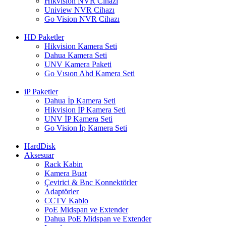
Hikvision NVR Cihazı
Uniview NVR Cihazı
Go Vision NVR Cihazı
HD Paketler
Hikvision Kamera Seti
Dahua Kamera Seti
UNV Kamera Paketi
Go Vısıon Ahd Kamera Seti
iP Paketler
Dahua İp Kamera Seti
Hikvision İP Kamera Seti
UNV İP Kamera Seti
Go Vision İp Kamera Seti
HardDisk
Aksesuar
Rack Kabin
Kamera Buat
Çevirici & Bnc Konnektörler
Adaptörler
CCTV Kablo
PoE Midspan ve Extender
Dahua PoE Midspan ve Extender