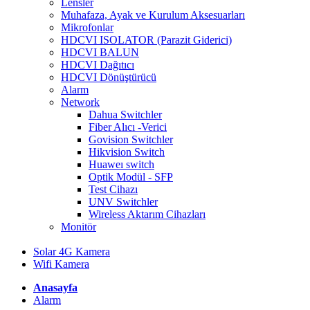
Lensler
Muhafaza, Ayak ve Kurulum Aksesuarları
Mikrofonlar
HDCVI ISOLATOR (Parazit Giderici)
HDCVI BALUN
HDCVI Dağıtıcı
HDCVI Dönüştürücü
Alarm
Network
Dahua Switchler
Fiber Alıcı -Verici
Govision Switchler
Hikvision Switch
Huaweı switch
Optik Modül - SFP
Test Cihazı
UNV Switchler
Wireless Aktarım Cihazları
Monitör
Solar 4G Kamera
Wifi Kamera
Anasayfa
Alarm