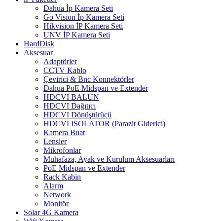
Dahua İp Kamera Seti
Go Vision İp Kamera Seti
Hikvision İP Kamera Seti
UNV İP Kamera Seti
HardDisk
Aksesuar
Adaptörler
CCTV Kablo
Çevirici & Bnc Konnektörler
Dahua PoE Midspan ve Extender
HDCVI BALUN
HDCVI Dağıtıcı
HDCVI Dönüştürücü
HDCVI ISOLATOR (Parazit Giderici)
Kamera Buat
Lensler
Mikrofonlar
Muhafaza, Ayak ve Kurulum Aksesuarları
PoE Midspan ve Extender
Rack Kabin
Alarm
Network
Monitör
Solar 4G Kamera