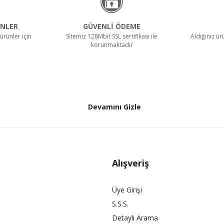
NLER
GÜVENLİ ÖDEME
ürünler için
Sİtemiz 128Mbit SSL sertifikası ile
Aldığınız ü
korunmaktadır
Devamını Gizle
Alışveriş
Üye Girişi
S.S.S.
Detaylı Arama