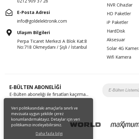
0212 909 37 26
NVR Cihazlar
E-Posta Adresi
HD Paketler
info@goldelektronik.com
iP Paketler
HardDisk
Ulaşım Bilgileri
Aksesuar
Perpa Ticaret Merkezi A Blok Kat:8
No:718 Okmeydanı / Şişli / İstanbul
Solar 4G Kamer
Wifi Kamera
E-BÜLTEN ABONELİĞİ
E-Bülten aboneliği ile fırsatları kaçırma...
Veri politikasındaki amaçlarla sınırlı ve
mevzuata uygun şekilde çerez
konumlandırmaktayız. Detaylar için veri
politikamızı inceleyebilirsiniz.
Daha fazla bilgi