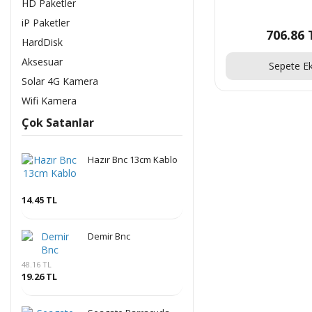
HD Paketler
iP Paketler
706.86 
HardDisk
Aksesuar
Sepete Ek
Solar 4G Kamera
Wifi Kamera
Çok Satanlar
Hazır Bnc 13cm Kablo
14.45 TL
Demir Bnc
48.16 TL
19.26 TL