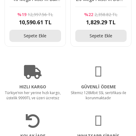
Kamera
Kamera
%19
12,997.56 TL
%22
2,358.82 TL
10,590.61 TL
1,829.29 TL
Sepete Ekle
Sepete Ekle
HIZLI KARGO
GÜVENLİ ÖDEME
Türkiye’nin her yerine hızlı kargo,
Sİtemiz 128Mbit SSL sertifikası ile
üstelik 9999TL ve üzeri ücretsiz
korunmaktadır
KOLAY İADE
WHATSAPP SİPARİŞ