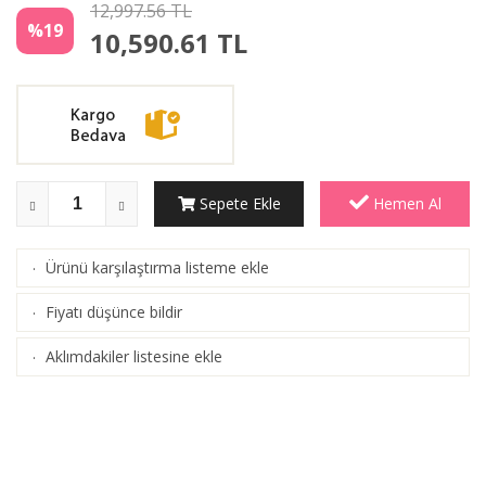
12,997.56 TL
%19
10,590.61
TL
Sepete Ekle
Hemen Al
Ürünü karşılaştırma listeme ekle
·
(
Karşılaştır
)
Fiyatı düşünce bildir
·
Aklımdakiler listesine ekle
·