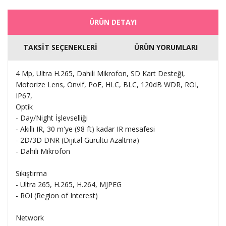
ÜRÜN DETAYI
TAKSİT SEÇENEKLERİ
ÜRÜN YORUMLARI
4 Mp, Ultra H.265, Dahili Mikrofon, SD Kart Desteği,
Motorize Lens, Onvif, PoE, HLC, BLC, 120dB WDR, ROI,
IP67,
Optik
- Day/Night İşlevselliği
- Akıllı IR, 30 m'ye (98 ft) kadar IR mesafesi
- 2D/3D DNR (Dijital Gürültü Azaltma)
- Dahili Mikrofon
Sıkıştırma
- Ultra 265, H.265, H.264, MJPEG
- ROI (Region of Interest)
Network