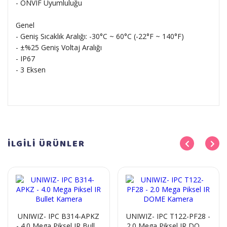
- ONVIF Uyumluluğu
Genel
- Geniş Sıcaklık Aralığı: -30°C ~ 60°C (-22°F ~ 140°F)
- ±%25 Geniş Voltaj Aralığı
- IP67
- 3 Eksen
İLGİLİ
ÜRÜNLER
UNIWIZ- IPC B314-APKZ
UNIWIZ- IPC T122-PF28 -
- 4.0 Mega Piksel IR Bullet
2.0 Mega Piksel IR DOME