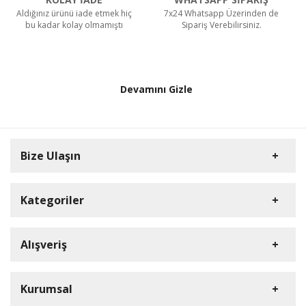
Aldığınız ürünü iade etmek hiç
7x24 Whatsapp Üzerinden de
bu kadar kolay olmamıştı
Sipariş Verebilirsiniz.
Devamını Gizle
Bize Ulaşın
Kategoriler
HD Kamera
Alışveriş
DVR Cihazlar
Müşteri Hizmetleri
iP Kamera
Üye Girişi
Kurumsal
0212 909 37 26
NVR Cihazlar
S.S.S.