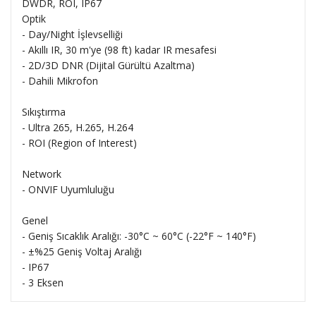
DWDR, ROI, IP67
Optik
- Day/Night İşlevselliği
- Akıllı IR, 30 m'ye (98 ft) kadar IR mesafesi
- 2D/3D DNR (Dijital Gürültü Azaltma)
- Dahili Mikrofon
Sıkıştırma
- Ultra 265, H.265, H.264
- ROI (Region of Interest)
Network
- ONVIF Uyumluluğu
Genel
- Geniş Sıcaklık Aralığı: -30°C ~ 60°C (-22°F ~ 140°F)
- ±%25 Geniş Voltaj Aralığı
- IP67
- 3 Eksen