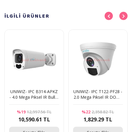
İLGİLİ
ÜRÜNLER
UNIWIZ- IPC B314-APKZ
UNIWIZ- IPC T122-PF28 -
- 4.0 Mega Piksel IR Bullet
2.0 Mega Piksel IR DOME
Kamera
Kamera
%19
12,997.56 TL
%22
2,358.82 TL
10,590.61 TL
1,829.29 TL