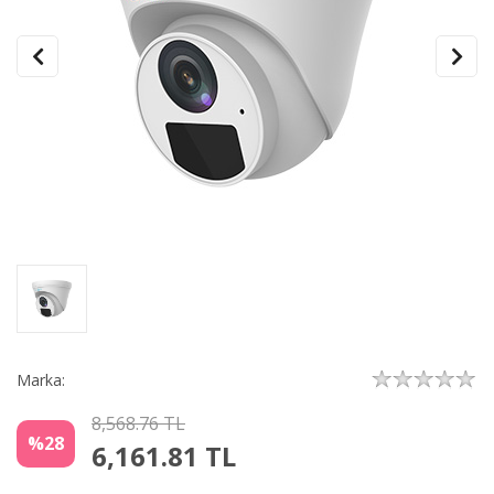
Marka:
8,568.76 TL
%28
6,161.81
TL