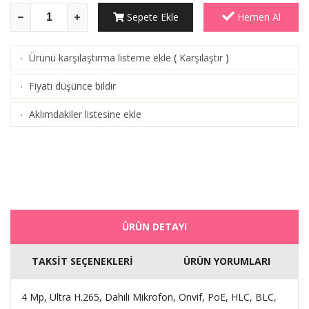
Sepete Ekle
Hemen Al
Ürünü karşılaştırma listeme ekle
(
Karşılaştır
)
·
Fiyatı düşünce bildir
·
Aklımdakiler listesine ekle
·
ÜRÜN DETAYI
TAKSİT SEÇENEKLERİ
ÜRÜN YORUMLARI
4 Mp, Ultra H.265, Dahili Mikrofon, Onvif, PoE, HLC, BLC,