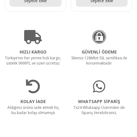
Sepete Ekle
Sepete Ekle
HIZLI KARGO
GÜVENLİ ÖDEME
Türkiye’nin her yerine hızlı kargo,
Sİtemiz 128Mbit SSL sertifikası ile
üstelik 9999TL ve üzeri ücretsiz
korunmaktadır
KOLAY İADE
WHATSAPP SİPARİŞ
Aldığınız ürünü iade etmek hiç
7x24 Whatsapp Üzerinden de
bu kadar kolay olmamıştı
Sipariş Verebilirsiniz.