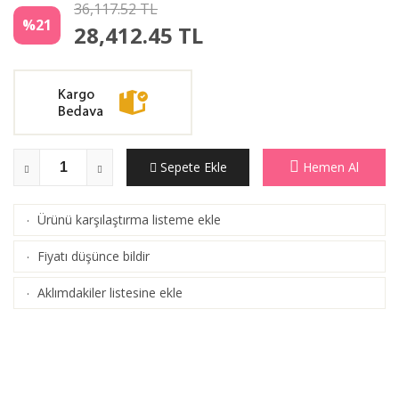
36,117.52 TL
%21
28,412.45
TL
Sepete Ekle
Hemen Al
Ürünü karşılaştırma listeme ekle
·
(
Karşılaştır
)
Fiyatı düşünce bildir
·
Aklımdakiler listesine ekle
·