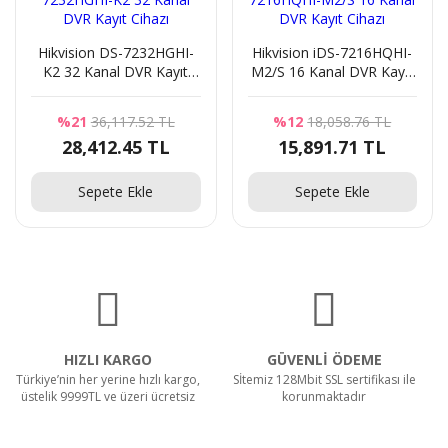
Hikvision DS-7232HGHI-
Hikvision iDS-7216HQHI-
K2 32 Kanal DVR Kayıt
M2/S 16 Kanal DVR Kayıt
Cihazı
Cihazı
%21
36,117.52 TL
%12
18,058.76 TL
28,412.45 TL
15,891.71 TL
Sepete Ekle
Sepete Ekle
HIZLI KARGO
GÜVENLİ ÖDEME
Türkiye’nin her yerine hızlı kargo,
Sİtemiz 128Mbit SSL sertifikası ile
üstelik 9999TL ve üzeri ücretsiz
korunmaktadır