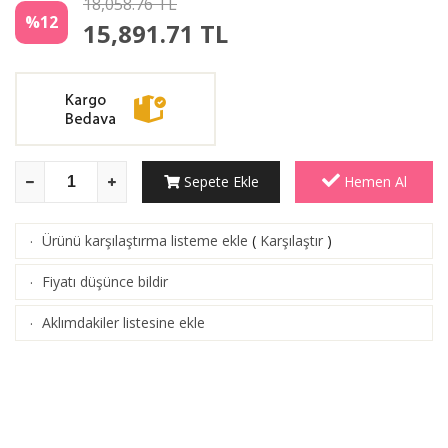
18,058.76 TL
%12
15,891.71
TL
Sepete Ekle
Hemen Al
Ürünü karşılaştırma listeme ekle
(
Karşılaştır
)
·
Fiyatı düşünce bildir
·
Aklımdakiler listesine ekle
·