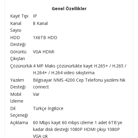
Genel Özellikler
Kayıt Tipi
IP
Kanal
8 Kanal
Sayısı
HDD
1X6TB HDD
Desteği
Görüntü
VGA HDMI
Çıkışları
Çözünürlük
4 MP Maks çözünürlükte kayıt H.265+ / H.265 /
H.264+ / H.264 video sıkıştırma
Yazılım
Bilgisayar IVMS-4200 Cep Telefonu yazılımı hik
Desteği
connect
Mobil
Var
İzleme
Dil
Türkçe İngilizce
Seçeneği
Açıklama
60 Mbps kayıt 60 mbps izleme 1 adet 6TB'ye
kadar disk desteği 1080P HDMI çıkışı 1080P
VGA çık