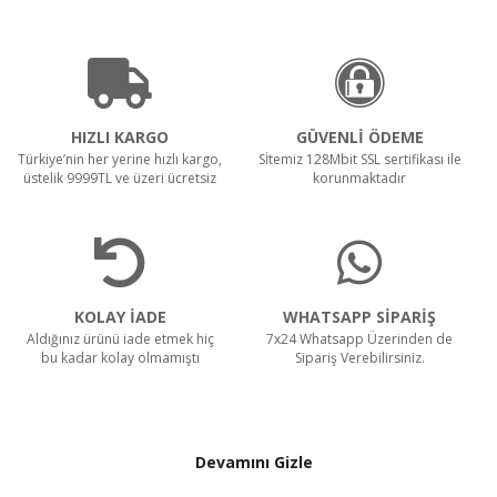
HIZLI KARGO
GÜVENLİ ÖDEME
Türkiye’nin her yerine hızlı kargo,
Sİtemiz 128Mbit SSL sertifikası ile
üstelik 9999TL ve üzeri ücretsiz
korunmaktadır
KOLAY İADE
WHATSAPP SİPARİŞ
Aldığınız ürünü iade etmek hiç
7x24 Whatsapp Üzerinden de
bu kadar kolay olmamıştı
Sipariş Verebilirsiniz.
Devamını Gizle