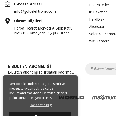
E-Posta Adresi
HD Paketler
info@goldelektronik.com
iP Paketler
HardDisk
Ulaşım Bilgileri
Aksesuar
Perpa Ticaret Merkezi A Blok Kat:8
No:718 Okmeydanı / Şişli / İstanbul
Solar 4G Kamer
Wifi Kamera
E-BÜLTEN ABONELİĞİ
E-Bülten aboneliği ile fırsatları kaçırma...
Veri politikasındaki amaçlarla sınırlı ve
mevzuata uygun şekilde çerez
konumlandırmaktayız. Detaylar için veri
politikamızı inceleyebilirsiniz.
Daha fazla bilgi