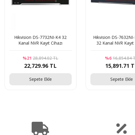
ikvision DS-7732NI-K4 32
Hikvision DS-7632NI-K2/UHK
Kanal NVR Kayıt Cihazı
32 Kanal NVR Kayıt Cihazı
%21
28,894.02 TL
%6
16,854.84 TL
22,729.96 TL
15,891.71 TL
Sepete Ekle
Sepete Ekle