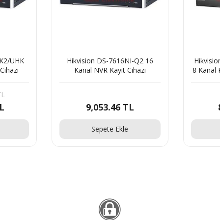
Hikvision DS-7616NI-Q2 16
Hikvision DS-71
Kanal NVR Kayıt Cihazı
8 Kanal PoE' li NV
9,053.46 TL
8,186.6
Sepete Ekle
Sepete 