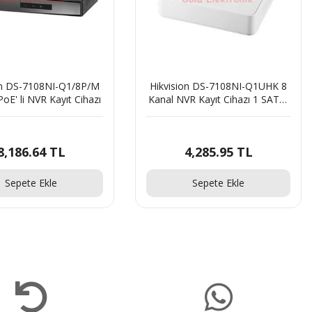
08NI-Q1/8P/M
Hikvision DS-7108NI-Q1UHK 8
Hi
R Kayıt Cihazı
Kanal NVR Kayıt Cihazı 1 SATA,
H.265+
4 TL
4,285.95 TL
Ekle
Sepete Ekle