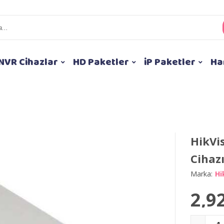
NVR Cihazlar
HD Paketler
iP Paketler
Ha
HikVi
Cihaz
Marka:
Hi
2,9