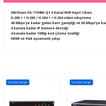
HikVision DS-7104NI-Q1 4 Kanal NVR Kayıt Cihazı
H.265 + / H.265 / H.264 + / H.264 video sıkıştırma
40 Mbps'ye kadar gelen bant genişliği ve 60 Mbps'ye kad
4 kanala kadar IP Kamera desteği
4 kanala kadar 1080p kod çözme özelliği
HDMI ve VGA eşzamanlı çıkışı
tsiz Kargo
Ücretsiz Kargo