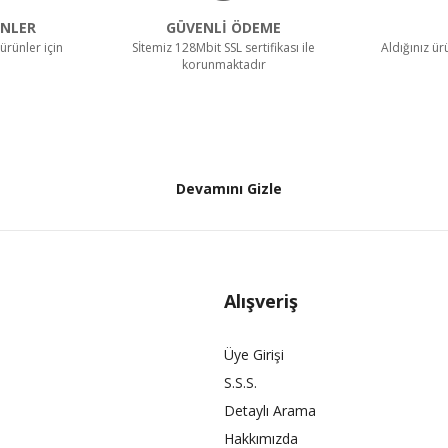
NLER
GÜVENLİ ÖDEME
ürünler için
Sİtemiz 128Mbit SSL sertifikası ile
Aldığınız ü
korunmaktadır
Devamını Gizle
Alışveriş
Üye Girişi
S.S.S.
Detaylı Arama
Hakkımızda