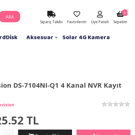
0
ARA
Sipariş Takibi
Favorilerim
Üye Paneli
Sepetim
rdDisk
Aksesuar
Solar 4G Kamera
sion DS-7104NI-Q1 4 Kanal NVR Kayıt
ı
kvision
25.52
TL