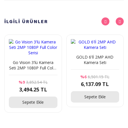
İLGİLİ
ÜRÜNLER
GOLD 6'lİ 2MP AHD
Go Vision 3'lü Kamera
Kamera Seti
Seti 2MP 1080P Full Color
Serisi
%6
6,501.15 TL
%9
3,852.54 TL
6,137.09 TL
3,494.25 TL
Sepete Ekle
Sepete Ekle