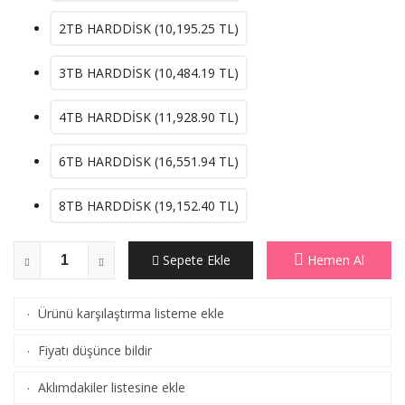
2TB HARDDİSK (
10,195.25
TL)
3TB HARDDİSK (
10,484.19
TL)
4TB HARDDİSK (
11,928.90
TL)
6TB HARDDİSK (
16,551.94
TL)
8TB HARDDİSK (
19,152.40
TL)
Sepete Ekle
Hemen Al
Ürünü karşılaştırma listeme ekle
·
(
Karşılaştır
)
Fiyatı düşünce bildir
·
Aklımdakiler listesine ekle
·