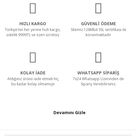
HIZLI KARGO
GÜVENLİ ÖDEME
Türkiye’nin her yerine hızlı kargo,
Sİtemiz 128Mbit SSL sertifikası ile
üstelik 9999TL ve üzeri ücretsiz
korunmaktadır
KOLAY İADE
WHATSAPP SİPARİŞ
Aldığınız ürünü iade etmek hiç
7x24 Whatsapp Üzerinden de
bu kadar kolay olmamıştı
Sipariş Verebilirsiniz.
Devamını Gizle