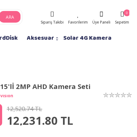
0
ARA
Sipariş Takibi
Favorilerim
Üye Paneli
Sepetim
rdDisk
Aksesuar
Solar 4G Kamera
15'lİ 2MP AHD Kamera Seti
vısıon
12,520.74 TL
12,231.80
TL