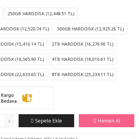
250GB HARDDİSK (
12,448.51
TL)
ARDDİSK (
12,520.74
TL)
500GB HARDDİSK (
12,925.26
TL)
DDİSK (
15,410.14
TL)
2TB HARDDİSK (
16,276.96
TL)
DDİSK (
16,565.90
TL)
4TB HARDDİSK (
18,010.61
TL)
DDİSK (
22,633.65
TL)
8TB HARDDİSK (
25,234.11
TL)
Sepete Ekle
Hemen Al
karşılaştırma listeme ekle
(
Karşılaştır
)