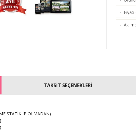
·
Fiyatı
·
Aklımd
·
TAKSİT SEÇENEKLERİ
EME STATİK İP OLMADAN)
)
)