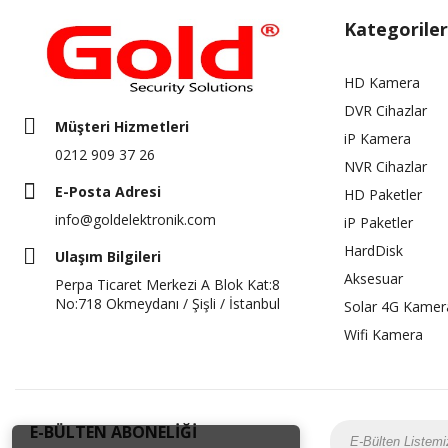
Kategoriler
HD Kamera
DVR Cihazlar
Müşteri Hizmetleri
iP Kamera
0212 909 37 26
NVR Cihazlar
E-Posta Adresi
HD Paketler
info@goldelektronik.com
iP Paketler
HardDisk
Ulaşım Bilgileri
Aksesuar
Perpa Ticaret Merkezi A Blok Kat:8
No:718 Okmeydanı / Şişli / İstanbul
Solar 4G Kamer
Wifi Kamera
E-BÜLTEN ABONELİĞİ