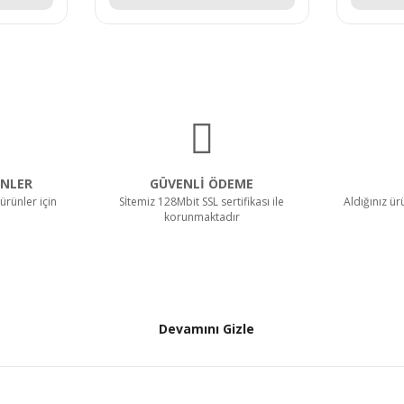
NLER
GÜVENLİ ÖDEME
ürünler için
Sİtemiz 128Mbit SSL sertifikası ile
Aldığınız ü
korunmaktadır
Devamını Gizle