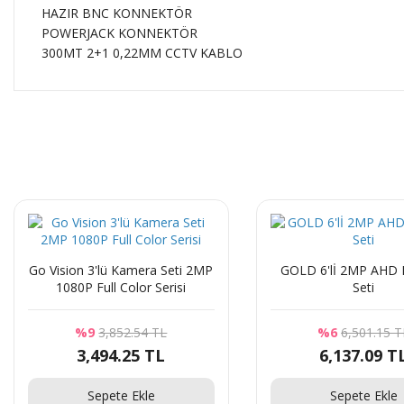
HAZIR BNC KONNEKTÖR
POWERJACK KONNEKTÖR
300MT 2+1 0,22MM CCTV KABLO
Go Vision 3'lü Kamera Seti 2MP
GOLD 6'lİ 2MP AHD Kamera
1080P Full Color Serisi
Seti
%9
3,852.54 TL
%6
6,501.15 T
3,494.25 TL
6,137.09 T
Sepete Ekle
Sepete Ekle