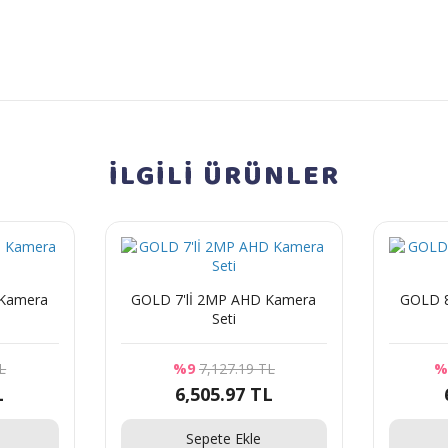
İLGİLİ
ÜRÜNLER
GOLD 7'lİ 2MP AHD Kamera
GOLD 8'lİ 2MP AHD Kamera
Seti
L
%9
7,127.19 TL
%
L
6,505.97 TL
Sepete Ekle