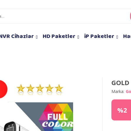
NVR Cihazlar
HD Paketler
iP Paketler
Ha
GOLD 
Marka:
Go
%2