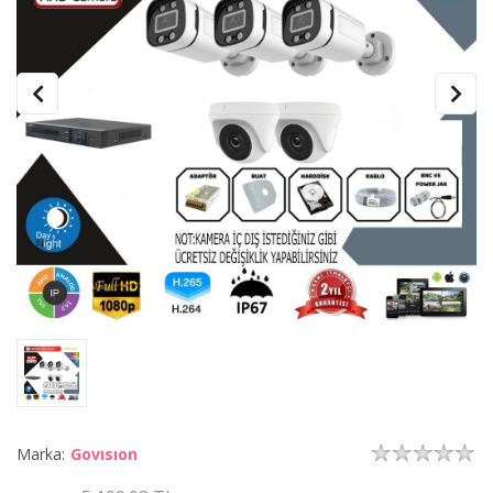
Marka:
Govısıon