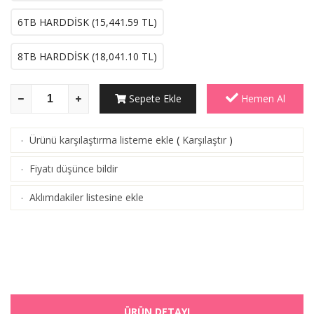
6TB HARDDİSK (
15,441.59
TL)
8TB HARDDİSK (
18,041.10
TL)
Sepete Ekle
Hemen Al
Ürünü karşılaştırma listeme ekle
(
Karşılaştır
)
·
Fiyatı düşünce bildir
·
Aklımdakiler listesine ekle
·
ÜRÜN DETAYI