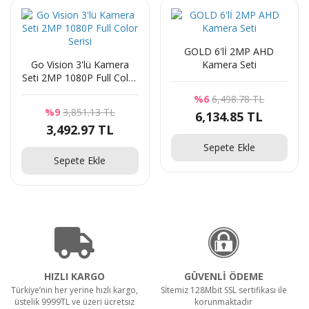
GOLD 6'lİ 2MP AHD
Go Vision 3'lü Kamera
Kamera Seti
Seti 2MP 1080P Full Color
Serisi
%6
6,498.78 TL
%9
3,851.13 TL
6,134.85 TL
3,492.97 TL
Sepete Ekle
Sepete Ekle
HIZLI KARGO
GÜVENLİ ÖDEME
Türkiye’nin her yerine hızlı kargo,
Sİtemiz 128Mbit SSL sertifikası ile
üstelik 9999TL ve üzeri ücretsiz
korunmaktadır