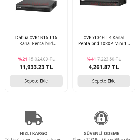
Dahua XVR1B16-I 16
XVR5104H-I 4 Kanal
Kanal Penta-brid
Penta-brid 1080P Mini 1U
1080N/720p Kompakt 1U
Dijital Video Kaydedici
P
1HDD WizSense Dijital
%21
15,024.89 TL
%41
7,223.50 TL
Video Kaydedici
11,933.23 TL
4,261.87 TL
Sepete Ekle
Sepete Ekle
HIZLI KARGO
GÜVENLİ ÖDEME
Türkiye’nin her yerine hızlı kargo,
Sİtemiz 128Mbit SSL sertifikası ile