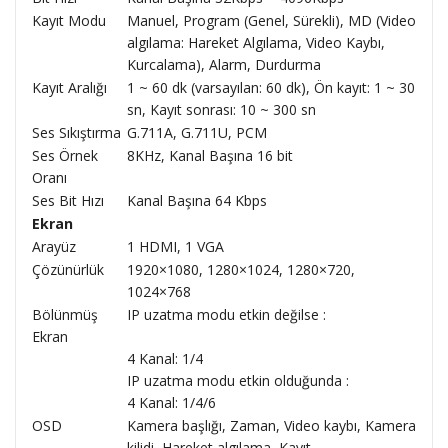
Kayıt Modu
Manuel, Program (Genel, Sürekli), MD (Video
algılama: Hareket Algılama, Video Kaybı,
Kurcalama), Alarm, Durdurma
Kayıt Aralığı
1 ~ 60 dk (varsayılan: 60 dk), Ön kayıt: 1 ~ 30
sn, Kayıt sonrası: 10 ~ 300 sn
Ses Sıkıştırma
G.711A, G.711U, PCM
Ses Örnek
8KHz, Kanal Başına 16 bit
Oranı
Ses Bit Hızı
Kanal Başına 64 Kbps
Ekran
Arayüz
1 HDMI, 1 VGA
Çözünürlük
1920×1080, 1280×1024, 1280×720,
1024×768
Bölünmüş
IP uzatma modu etkin değilse :
Ekran
4 Kanal: 1/4
IP uzatma modu etkin olduğunda :
4 Kanal: 1/4/6
OSD
Kamera başlığı, Zaman, Video kaybı, Kamera
kilidi, Hareket algılama, Kayıt