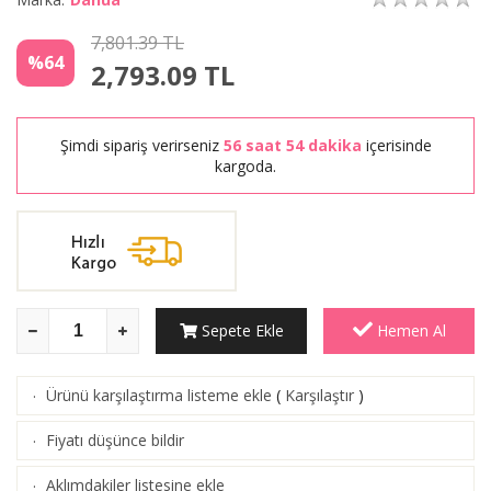
7,801.39 TL
%64
2,793.09
TL
Şimdi sipariş verirseniz
56 saat 54 dakika
içerisinde
kargoda.
Sepete Ekle
Hemen Al
Ürünü karşılaştırma listeme ekle
(
Karşılaştır
)
·
Fiyatı düşünce bildir
·
Aklımdakiler listesine ekle
·