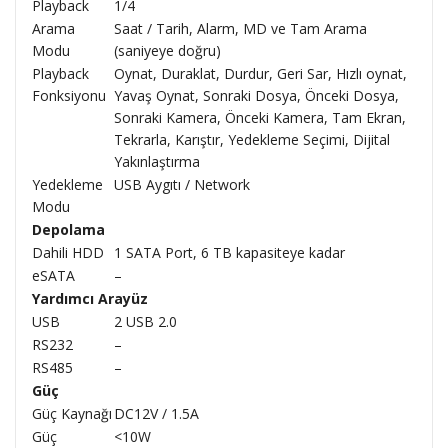
Playback
1/4
Arama
Saat / Tarih, Alarm, MD ve Tam Arama
Modu
(saniyeye doğru)
Playback
Oynat, Duraklat, Durdur, Geri Sar, Hızlı oynat,
Fonksiyonu
Yavaş Oynat, Sonraki Dosya, Önceki Dosya,
Sonraki Kamera, Önceki Kamera, Tam Ekran,
Tekrarla, Karıştır, Yedekleme Seçimi, Dijital
Yakınlaştırma
Yedekleme
USB Aygıtı / Network
Modu
Depolama
Dahili HDD
1 SATA Port, 6 TB kapasiteye kadar
eSATA
–
Yardımcı Arayüz
USB
2 USB 2.0
RS232
–
RS485
–
Güç
Güç Kaynağı
DC12V / 1.5A
Güç
<10W