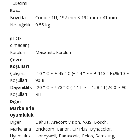
Tüketimi
Kasa
Boyutlar
Cooper 1U, 197 mm × 192 mm x 41 mm
Net Ağırlık
0,55 kg
(HDD
olmadan)
Kurulum
Masaüstü kurulum
Çevre
Koşulları
Çalışma
-10 ° C ~ + 45 ° C (+ 14 ° F ~ + 113 ° F),% 10 ~
Koşulları
90 RH
Dayanıklılık
-20 ° C ~ +70 ° C (-4 ° F ~ + 158 ° F),% 0 ~ 90
Koşulları
RH
Diğer
Markalarla
Uyumluluk
Diğer
Dahua, Arecont Vision, AXIS, Bosch,
Markalarla
Brickcom, Canon, CP Plus, Dynacolor,
Uyumluluk
Honeywell, Panasonic, Pelco, Samsung,