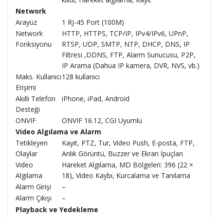
Network
Arayüz
1 RJ-45 Port (100M)
Network
HTTP, HTTPS, TCP/IP, IPv4/IPv6, UPnP,
Fonksiyonu
RTSP, UDP, SMTP, NTP, DHCP, DNS, IP
Filtresi ,DDNS, FTP, Alarm Sunucusu, P2P,
IP Arama (Dahua IP kamera, DVR, NVS, vb.)
Maks. Kullanıcı
128 kullanıcı
Erişimi
Akıllı Telefon
iPhone, iPad, Android
Desteği
ONVIF
ONVIF 16.12, CGI Uyumlu
Video Algılama ve Alarm
Tetikleyen
Kayıt, PTZ, Tur, Video Push, E-posta, FTP,
Olaylar
Anlık Görüntü, Buzzer ve Ekran İpuçları
Video
Hareket Algılama, MD Bölgeleri: 396 (22 ×
Algılama
18), Video Kaybı, Kurcalama ve Tanılama
Alarm Girişi
–
Alarm Çıkışı
–
Playback ve Yedekleme