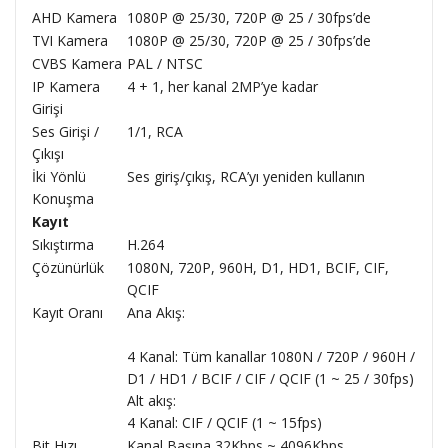
AHD Kamera
1080P @ 25/30, 720P @ 25 / 30fps’de
TVI Kamera
1080P @ 25/30, 720P @ 25 / 30fps’de
CVBS Kamera
PAL / NTSC
IP Kamera
4 + 1, her kanal 2MP’ye kadar
Girişi
Ses Girişi /
1/1, RCA
Çıkışı
İki Yönlü
Ses giriş/çıkış, RCA’yı yeniden kullanın
Konuşma
Kayıt
Sıkıştırma
H.264
Çözünürlük
1080N, 720P, 960H, D1, HD1, BCIF, CIF,
QCIF
Kayıt Oranı
Ana Akış:
4 Kanal: Tüm kanallar 1080N / 720P / 960H /
D1 / HD1 / BCIF / CIF / QCIF (1 ~ 25 / 30fps)
Alt akış:
4 Kanal: CIF / QCIF (1 ~ 15fps)
Bit Hızı
Kanal Başına 32Kbps ~ 4096Kbps