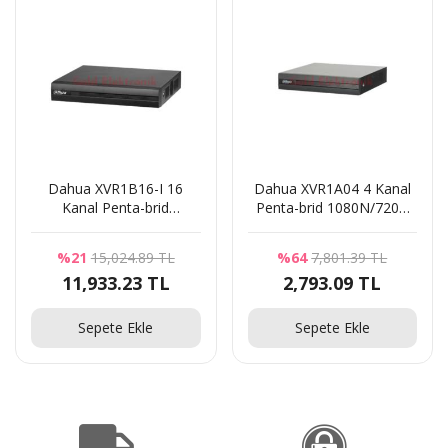
Dahua XVR1B16-I 16
Dahua XVR1A04 4 Kanal
Kanal Penta-brid
Penta-brid 1080N/720P
1080N/720p Kompakt 1U
Cooper 1U Dijital Video
P
1HDD WizSense Dijital
Kaydedici
%21
15,024.89 TL
%64
7,801.39 TL
Video Kaydedici
11,933.23 TL
2,793.09 TL
Sepete Ekle
Sepete Ekle