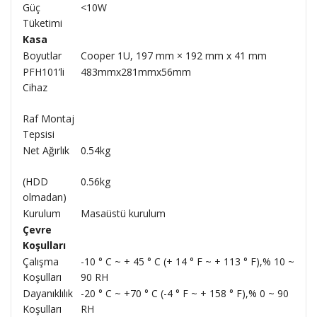
Güç
<10W
Tüketimi
Kasa
Boyutlar
Cooper 1U, 197 mm × 192 mm x 41 mm
PFH101’li
483mmx281mmx56mm
Cihaz
Raf Montaj
Tepsisi
Net Ağırlık
0.54kg
(HDD
0.56kg
olmadan)
Kurulum
Masaüstü kurulum
Çevre
Koşulları
Çalışma
-10 ° C ~ + 45 ° C (+ 14 ° F ~ + 113 ° F),% 10 ~
Koşulları
90 RH
Dayanıklılık
-20 ° C ~ +70 ° C (-4 ° F ~ + 158 ° F),% 0 ~ 90
Koşulları
RH