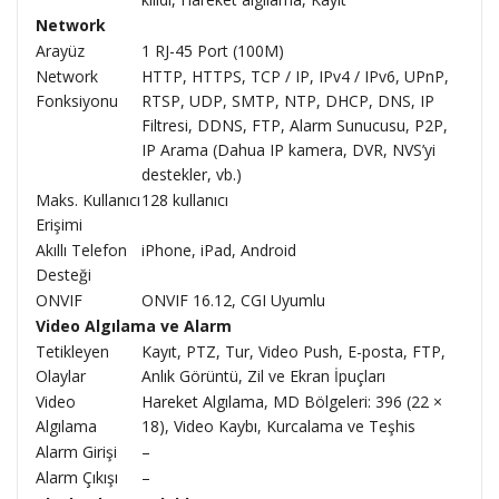
Network
Arayüz
1 RJ-45 Port (100M)
Network
HTTP, HTTPS, TCP / IP, IPv4 / IPv6, UPnP,
Fonksiyonu
RTSP, UDP, SMTP, NTP, DHCP, DNS, IP
Filtresi, DDNS, FTP, Alarm Sunucusu, P2P,
IP Arama (Dahua IP kamera, DVR, NVS’yi
destekler, vb.)
Maks. Kullanıcı
128 kullanıcı
Erişimi
Akıllı Telefon
iPhone, iPad, Android
Desteği
ONVIF
ONVIF 16.12, CGI Uyumlu
Video Algılama ve Alarm
Tetikleyen
Kayıt, PTZ, Tur, Video Push, E-posta, FTP,
Olaylar
Anlık Görüntü, Zil ve Ekran İpuçları
Video
Hareket Algılama, MD Bölgeleri: 396 (22 ×
Algılama
18), Video Kaybı, Kurcalama ve Teşhis
Alarm Girişi
–
Alarm Çıkışı
–