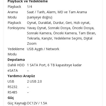
Playback ve Yedekleme
Playback
1/4
Arama
Saat / Tarih, Alarm, MD ve Tam Arama
Modu
(saniyeye doğru)
Playback
Oynat, Duraklat, Durdur, Geri, Hızlı oynat,
Fonksiyonu
Yavaş Oynat, Sonraki Dosya, Önceki Dosya,
Sonraki Kamera, Önceki Kamera, Tam Ekran,
Tekrarla, Karıştır, Yedekleme Seçimi, Dijital
Zoom
Yedekleme
USB Aygıtı / Network
Modu
Depolama
Dahili HDD
1 SATA Port, 6 TB kapasiteye kadar
eSATA
–
Yardımcı Arayüz
USB
2 USB 2.0
RS232
–
RS485
–
Güç
Güç Kaynağı
DC12V / 1.5A