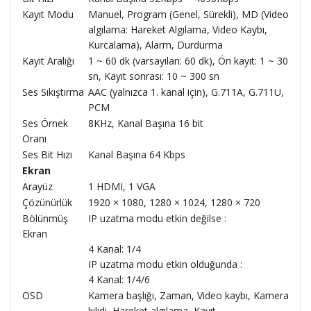
Kayıt Modu
Manuel, Program (Genel, Sürekli), MD (Video
algılama: Hareket Algılama, Video Kaybı,
Kurcalama), Alarm, Durdurma
Kayıt Aralığı
1 ~ 60 dk (varsayılan: 60 dk), Ön kayıt: 1 ~ 30
sn, Kayıt sonrası: 10 ~ 300 sn
Ses Sıkıştırma
AAC (yalnızca 1. kanal için), G.711A, G.711U,
PCM
Ses Örnek
8KHz, Kanal Başına 16 bit
Oranı
Ses Bit Hızı
Kanal Başına 64 Kbps
Ekran
Arayüz
1 HDMI, 1 VGA
Çözünürlük
1920 × 1080, 1280 × 1024, 1280 × 720
Bölünmüş
IP uzatma modu etkin değilse :
Ekran
4 Kanal: 1/4
IP uzatma modu etkin olduğunda :
4 Kanal: 1/4/6
OSD
Kamera başlığı, Zaman, Video kaybı, Kamera
kilidi, Hareket algılama, Kayıt