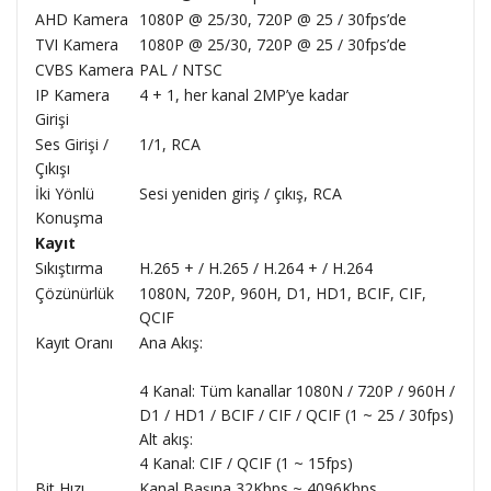
AHD Kamera
1080P @ 25/30, 720P @ 25 / 30fps’de
TVI Kamera
1080P @ 25/30, 720P @ 25 / 30fps’de
CVBS Kamera
PAL / NTSC
IP Kamera
4 + 1, her kanal 2MP’ye kadar
Girişi
Ses Girişi /
1/1, RCA
Çıkışı
İki Yönlü
Sesi yeniden giriş / çıkış, RCA
Konuşma
Kayıt
Sıkıştırma
H.265 + / H.265 / H.264 + / H.264
Çözünürlük
1080N, 720P, 960H, D1, HD1, BCIF, CIF,
QCIF
Kayıt Oranı
Ana Akış:
4 Kanal: Tüm kanallar 1080N / 720P / 960H /
D1 / HD1 / BCIF / CIF / QCIF (1 ~ 25 / 30fps)
Alt akış:
4 Kanal: CIF / QCIF (1 ~ 15fps)
Bit Hızı
Kanal Başına 32Kbps ~ 4096Kbps