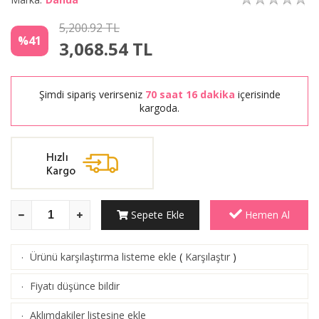
5,200.92 TL
%41
3,068.54
TL
Şimdi sipariş verirseniz
70 saat 16 dakika
içerisinde
kargoda.
Sepete Ekle
Hemen Al
Ürünü karşılaştırma listeme ekle
(
Karşılaştır
)
·
Fiyatı düşünce bildir
·
Aklımdakiler listesine ekle
·