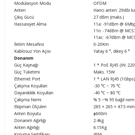
Modülasyon Modu
OFDM
Anten
Harici anten: 29dBi k
Çıkış Gücü
27 dBm (maks.)
Hassasiyet Alma
11a: -91dBm @ 6Mb
11n: -74dBm @ MCS
11ac: -67dBm @ MC
İletim Mesafesi
0-20Km
Kablosuz Yön Açısı
Yatay 6 °, dikey 6 °
Donanım
Güç Kaynağı
1 * PoE RJ45 (IN: 220
Güç Tüketimi
Maks. 15W
Ethernet Port
1 * LAN RJ45 (1Gbps
Çalışma Koşulları
-30 ℃ ~ 70 ℃
Dayanıklılık Koşulları
-40 ℃ ~ 80 ℃
Çalışma Nemi
% 5 ~% 95 bağıl nem
Ekipman Ölçüleri
265 × 265 × 47.5 mm
Anten Boyutu
ɸ600m
Donanım Ağırlığı
2.4kg
Anten Ağırlığı
6.15Kg
Koruma Sertifikası
IP66