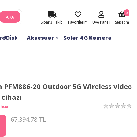
0
ARA
Sipariş Takibi
Favorilerim
Üye Paneli
Sepetim
rdDisk
Aksesuar
Solar 4G Kamera
 PFM886-20 Outdoor 5G Wireless video
 cihazı
ahua
67,394.78 TL