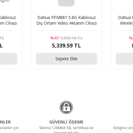
Kablosuz
Dahua PFM881 5.8G Kablosuz
Dahua 
ım Cihazı
Dış Ortam Video Aktarım Cihazı
Wirele
 TL
%41
9,050.16 TL
%
TL
5,339.59 TL
Sepete Ekle
NLER
GÜVENLİ ÖDEME
ürünler için
Sİtemiz 128Mbit SSL sertifikası ile
Aldığınız ü
korunmaktadır