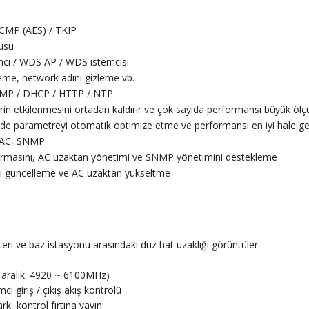
CMP (AES) / TKIP
üsü
emci / WDS AP / WDS istemcisi
leme, network adını gizleme vb.
CMP / DHCP / HTTP / NTP
in etkilenmesini ortadan kaldırır ve çok sayıda performansı büyük ölçüd
mde parametreyi otomatik optimize etme ve performansı en iyi hale g
, AC, SNMP
ırmasını, AC uzaktan yönetimi ve SNMP yönetimini destekleme
ı güncelleme ve AC uzaktan yükseltme
ri ve baz istasyonu arasındaki düz hat uzaklığı görüntüler
 aralık: 4920 ~ 6100MHz)
ci giriş / çıkış akış kontrolü
, kontrol fırtına yayın