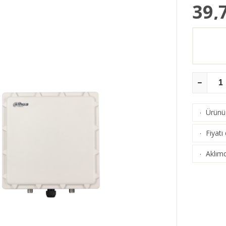
39,
Ürünü 
·
Fiyatı
·
Aklımd
·