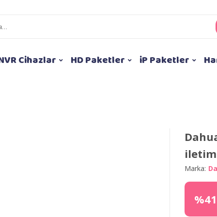
NVR Cihazlar
HD Paketler
iP Paketler
Ha
Dahua
iletim
Marka:
D
%41