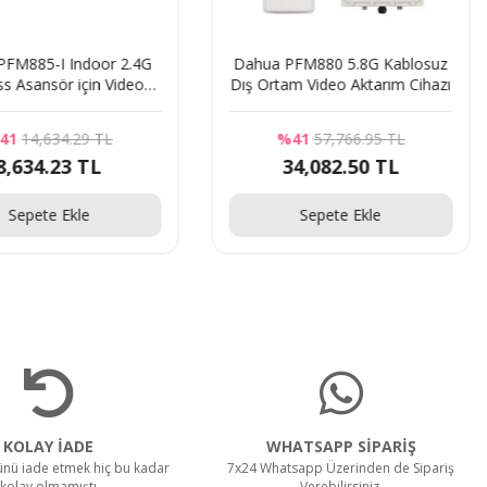
PFM885-I Indoor 2.4G
Dahua PFM880 5.8G Kablosuz
ss Asansör için Video
Dış Ortam Video Aktarım Cihazı
aktarım cihazı
41
14,634.29 TL
%41
57,766.95 TL
8,634.23 TL
34,082.50 TL
Sepete Ekle
Sepete Ekle
KOLAY İADE
WHATSAPP SİPARİŞ
rünü iade etmek hiç bu kadar
7x24 Whatsapp Üzerinden de Sipariş
kolay olmamıştı
Verebilirsiniz.