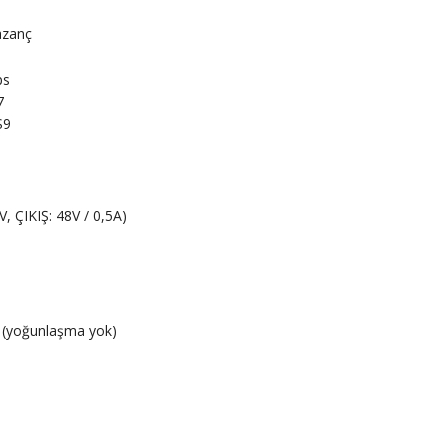
azanç
ps
7
S9
V, ÇIKIŞ: 48V / 0,5A)
)
 (yoğunlaşma yok)