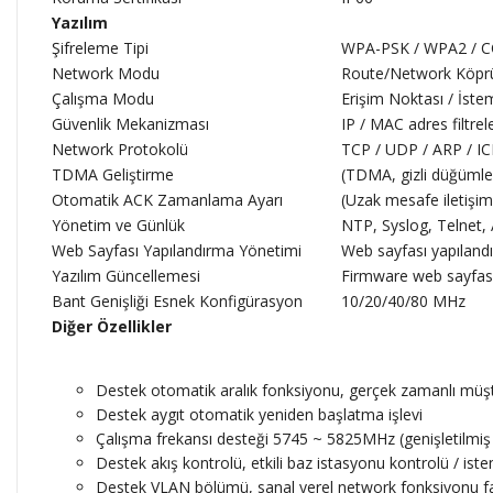
Yazılım
Şifreleme Tipi
WPA-PSK / WPA2 / C
Network Modu
Route/Network Köpr
Çalışma Modu
Erişim Noktası / İst
Güvenlik Mekanizması
IP / MAC adres filtre
Network Protokolü
TCP / UDP / ARP / I
TDMA Geliştirme
(TDMA, gizli düğümler
Otomatik ACK Zamanlama Ayarı
(Uzak mesafe iletişi
Yönetim ve Günlük
NTP, Syslog, Telnet
Web Sayfası Yapılandırma Yönetimi
Web sayfası yapıland
Yazılım Güncellemesi
Firmware web sayfas
Bant Genişliği Esnek Konfigürasyon
10/20/40/80 MHz
Diğer Özellikler
Destek otomatik aralık fonksiyonu, gerçek zamanlı müşte
Destek aygıt otomatik yeniden başlatma işlevi
Çalışma frekansı desteği 5745 ~ 5825MHz (genişletilmiş
Destek akış kontrolü, etkili baz istasyonu kontrolü / istem
Destek VLAN bölümü, sanal yerel network fonksiyonu fark