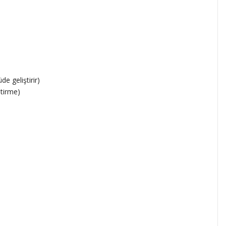
e geliştirir)
etirme)