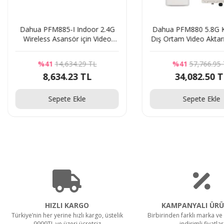
Dahua PFM885-I Indoor 2.4G
Dahua PFM880 5.8G 
Wireless Asansör için Video
Dış Ortam Video Aktar
aktarım cihazı
%41
14,634.29 TL
%41
57,766.95
8,634.23 TL
34,082.50 
Sepete Ekle
Sepete Ekle
HIZLI KARGO
KAMPANYALI ÜRÜ
Türkiye’nin her yerine hızlı kargo, üstelik
Birbirinden farklı marka ve 
9999TL ve üzeri ücretsiz
indirimli fiyatlar