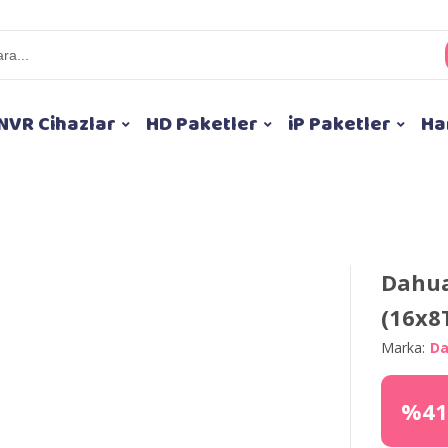
NVR Cihazlar
HD Paketler
iP Paketler
Ha
Dahua
(16x8
Marka:
D
%41