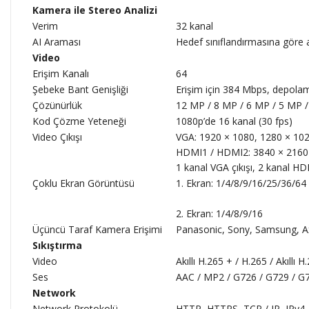
Kamera ile Stereo Analizi
Verim
32 kanal
AI Araması
Hedef sınıflandırmasına göre a
Video
Erişim Kanalı
64
Şebeke Bant Genişliği
Erişim için 384 Mbps, depola
Çözünürlük
12 MP / 8 MP / 6 MP / 5 MP /
Kod Çözme Yeteneği
1080p’de 16 kanal (30 fps)
Video Çıkışı
VGA: 1920 × 1080, 1280 × 102
HDMI1 / HDMI2: 3840 × 2160 
1 kanal VGA çıkışı, 2 kanal H
Çoklu Ekran Görüntüsü
1. Ekran: 1/4/8/9/16/25/36/64
2. Ekran: 1/4/8/9/16
Üçüncü Taraf Kamera Erişimi
Panasonic, Sony, Samsung, Axi
Sıkıştırma
Video
Akıllı H.265 + / H.265 / Akıll
Ses
AAC / MP2 / G726 / G729 / G
Network
Network Protokolü
HTTP, HTTPS, TCP / IP, IPv4