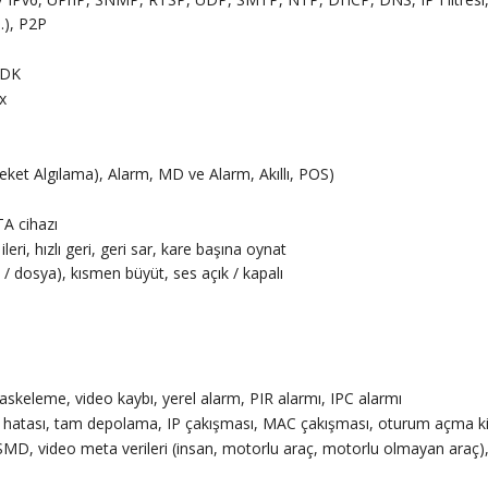
.), P2P
 SDK
x
ket Algılama), Alarm, MD ve Alarm, Akıllı, POS)
TA cihazı
 ileri, hızlı geri, geri sar, kare başına oynat
/ dosya), kısmen büyüt, ses açık / kapalı
askeleme, video kaybı, yerel alarm, PIR alarmı, IPC alarmı
atası, tam depolama, IP çakışması, MAC çakışması, oturum açma kilid
D, video meta verileri (insan, motorlu araç, motorlu olmayan araç), A