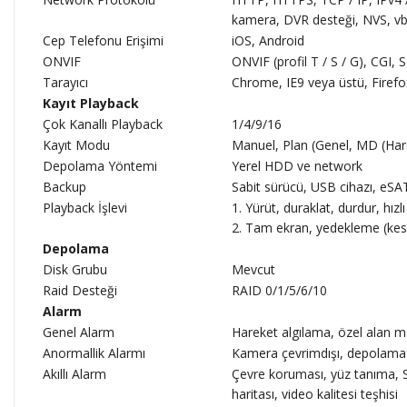
kamera, DVR desteği, NVS, vb
Cep Telefonu Erişimi
iOS, Android
ONVIF
ONVIF (profil T / S / G), CGI,
Tarayıcı
Chrome, IE9 veya üstü, Firefo
Kayıt Playback
Çok Kanallı Playback
1/4/9/16
Kayıt Modu
Manuel, Plan (Genel, MD (Hare
Depolama Yöntemi
Yerel HDD ve network
Backup
Sabit sürücü, USB cihazı, eSA
Playback İşlevi
1. Yürüt, duraklat, durdur, hızlı
2. Tam ekran, yedekleme (kes 
Depolama
Disk Grubu
Mevcut
Raid Desteği
RAID 0/1/5/6/10
Alarm
Genel Alarm
Hareket algılama, özel alan m
Anormallik Alarmı
Kamera çevrimdışı, depolama h
Akıllı Alarm
Çevre koruması, yüz tanıma, SM
haritası, video kalitesi teşhisi