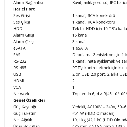
Alarm Bağlantısı
Kayıt, anlık görüntü, IPC harici
Harici Port
Ses Girişi
1 kanal, RCA konektörü
Ses Çıkışı
1 kanal, RCA konektörü
HDD
Tek bir HDD için 10 TB’a kada
Alarm Girişi
16 kanal
Alarm Çıkışı
8 kanal
eSATA
1 eSATA
SAS
Depolama Genişletme için 1 M
RS-232
1 kanal, hata ayıklamak ve seri
RS-485
PTZ’yi kontrol etmek için kulla
USB
2 ön USB 2.0 port, 2 arka USB
HDMI
2
VGA
1
Network
Toplamda 6, 4 × RJ45 10/100/
Genel Özellikler
Güç Kaynağı
Yedekli, AC100V – 240V, 50–6
Güç Tüketimi
<51 W (HDD Olmadan)
Net Ağırlık
19,1 kg (42,1 lb) (HDD Olmad
Ürün Boyutları
485 mm × 516,5 mm × 133,