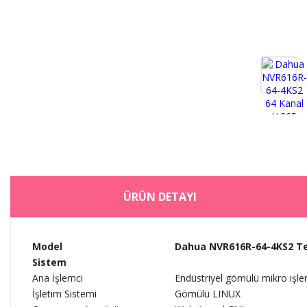
ÜRÜN DETAYI
Model
Dahua NVR616R-64-4KS2 Tek
Sistem
Ana İşlemci
Endüstriyel gömülü mikro işle
İşletim Sistemi
Gömülü LINUX