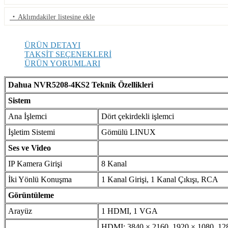
·
Aklımdakiler listesine ekle
ÜRÜN DETAYI
TAKSİT SEÇENEKLERİ
ÜRÜN YORUMLARI
Dahua NVR5208-4KS2 Teknik Özellikleri
Sistem
Ana İşlemci
Dört çekirdekli işlemci
İşletim Sistemi
Gömülü LINUX
Ses ve Video
IP Kamera Girişi
8 Kanal
İki Yönlü Konuşma
1 Kanal Girişi, 1 Kanal Çıkışı, RCA
Görüntüleme
Arayüz
1 HDMI, 1 VGA
HDMI: 3840 × 2160, 1920 × 1080, 12