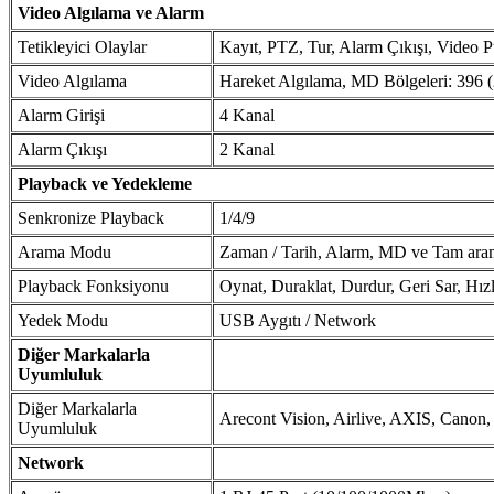
Video Algılama ve Alarm
Tetikleyici Olaylar
Kayıt, PTZ, Tur, Alarm Çıkışı, Video P
Video Algılama
Hareket Algılama, MD Bölgeleri: 396 
Alarm Girişi
4 Kanal
Alarm Çıkışı
2 Kanal
Playback ve Yedekleme
Senkronize Playback
1/4/9
Arama Modu
Zaman / Tarih, Alarm, MD ve Tam aram
Playback Fonksiyonu
Oynat, Duraklat, Durdur, Geri Sar, H
Yedek Modu
USB Aygıtı / Network
Diğer Markalarla
Uyumluluk
Diğer Markalarla
Arecont Vision, Airlive, AXIS, Canon,
Uyumluluk
Network