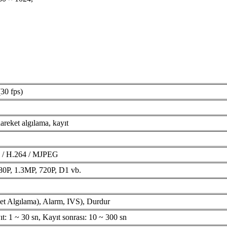
30 fps)
areket algılama, kayıt
 + / H.264 / MJPEG
0P, 1.3MP, 720P, D1 vb.
t Algılama), Alarm, IVS), Durdur
ıt: 1 ~ 30 sn, Kayıt sonrası: 10 ~ 300 sn