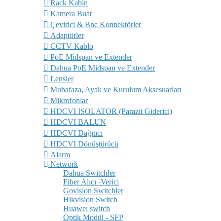
Rack Kabin
Kamera Buat
Çevirici & Bnc Konnektörler
Adaptörler
CCTV Kablo
PoE Midspan ve Extender
Dahua PoE Midspan ve Extender
Lensler
Muhafaza, Ayak ve Kurulum Aksesuarları
Mikrofonlar
HDCVI ISOLATOR (Parazit Giderici)
HDCVI BALUN
HDCVI Dağıtıcı
HDCVI Dönüştürücü
Alarm
Network
Dahua Switchler
Fiber Alıcı -Verici
Govision Switchler
Hikvision Switch
Huaweı switch
Optik Modül - SFP