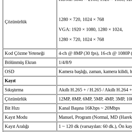
1280 × 720, 1024 × 768
Çözünürlük
VGA: 1920 × 1080, 1280 × 1024,
1280 × 720, 1024 × 768
Kod Çözme Yeteneği
4-ch @ 8MP (30 fps), 16-ch @ 1080P (
Bölünmüş Ekran
1/4/8/9
OSD
Kamera başlığı, zaman, kamera kilidi, h
Kayıt
Sıkıştırma
Akıllı H.265 + / H.265 / Akıllı H.264
Çözünürlük
12MP, 8MP, 6MP, 5MP, 4MP, 3MP, 108
Bit Hızı
Kanal Başına 16Kbps ~ 20Mbps
Kayıt Modu
Manuel, Program (Normal, MD (Hareke
Kayıt Aralığı
1 ~ 120 dk (varsayılan: 60 dk.), Ön kay