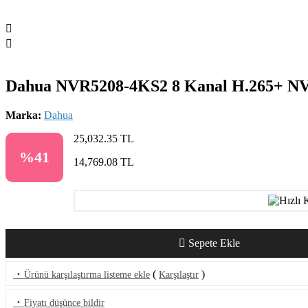
Dahua NVR5208-4KS2 8 Kanal H.265+ N
Marka:
Dahua
25,032.35 TL
%41
14,769.08
TL
Sepete Ekle
·
(
)
Ürünü karşılaştırma listeme ekle
Karşılaştır
·
Fiyatı düşünce bildir