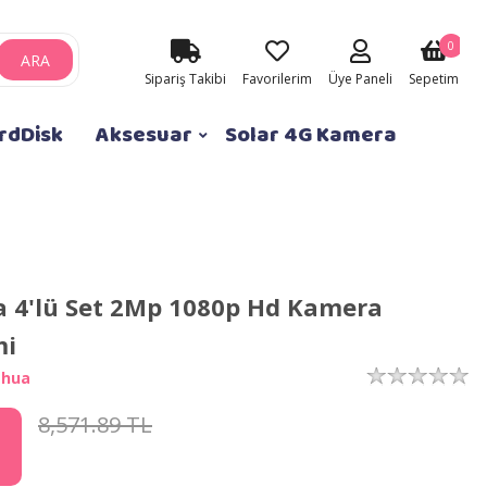
0
ARA
Sipariş Takibi
Favorilerim
Üye Paneli
Sepetim
rdDisk
Aksesuar
Solar 4G Kamera
 4'lü Set 2Mp 1080p Hd Kamera
mi
ahua
8,571.89 TL