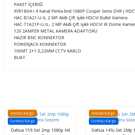
PAKET İÇERİĞİ
XVR1B04-I 4 Kanal Penta-brid 1080P Cooper Serisi DVR ( H
HAC-B1A21-U-IL 2 MP Akıllı Çift Işıklı HDCVI Bullet Kamera
HAC-T1A21P-U-IL- 2 MP Akıllı Çift Işıklı HDCVI IR Dome Kame
12V 2AMPER METAL KAMERA ADAPTÖRÜ
HAZIR BNC KONNEKTÖR
POWERJACK KONNEKTÖR
100MT 2+1 0,22MM CCTV KABLO
​BUAT
Anında Kargo
Anında Kargo
Ücretsiz Kargo
Ücretsiz Kargo
Dahua 15'li Set 2mp 1080p Hd
Dahua 14'lü Set 2Mp 10