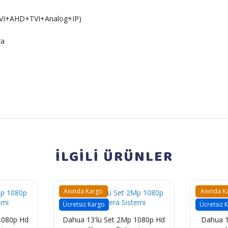
DCVI+AHD+TVI+Analog+IP)
ra
İLGİLİ
ÜRÜNLER
Anında Kargo
Anında K
Ücretsiz Kargo
Ücretsiz 
80p Hd
Dahua 13'lü Set 2Mp 1080p Hd
Dahua 11