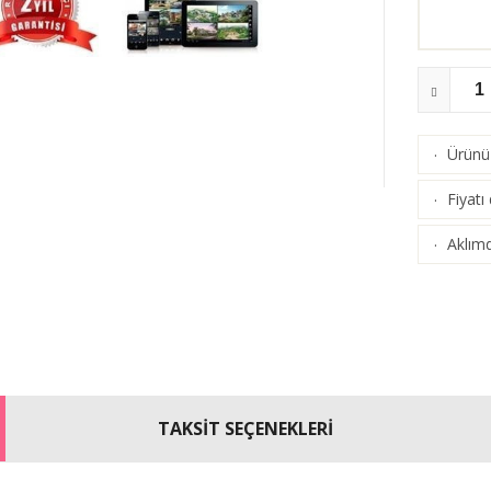
Ürünü 
·
Fiyatı
·
Aklımd
·
TAKSİT SEÇENEKLERİ