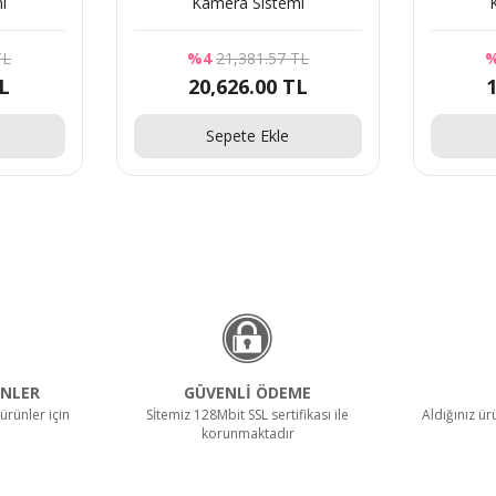
i
Kamera Sistemi
TL
%4
21,381.57 TL
TL
20,626.00 TL
1
Sepete Ekle
NLER
GÜVENLİ ÖDEME
ürünler için
Sİtemiz 128Mbit SSL sertifikası ile
Aldığınız ü
korunmaktadır