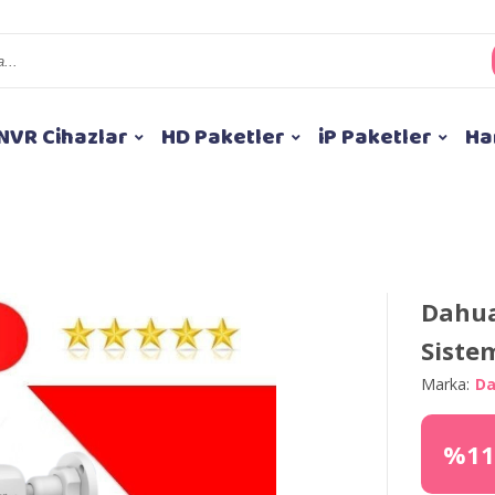
NVR Cihazlar
HD Paketler
iP Paketler
Ha
Dahua
Siste
Marka:
D
%11