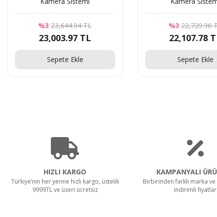
Kamera Sistemi
Kamera Sistem
%3
23,644.94 TL
%3
22,729.96 
23,003.97 TL
22,107.78 
Sepete Ekle
Sepete Ekle
HIZLI KARGO
KAMPANYALI ÜRÜ
Türkiye’nin her yerine hızlı kargo, üstelik
Birbirinden farklı marka ve 
9999TL ve üzeri ücretsiz
indirimli fiyatlar