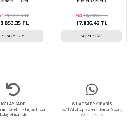
Kamera Sistemi
Kamera Sistemi
%4
19,647.93 TL
%5
18,732.96 TL
8,853.35 TL
17,806.42 TL
Sepete Ekle
Sepete Ekle
KOLAY İADE
WHATSAPP SİPARİŞ
rünü iade etmek hiç bu kadar
7x24 Whatsapp Üzerinden de Sipariş
kolay olmamıştı
Verebilirsiniz.