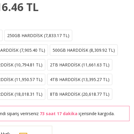
16.46
TL
250GB HARDDİSK (
7,833.17
TL)
ARDDİSK (
7,905.40
TL)
500GB HARDDİSK (
8,309.92
TL)
DDİSK (
10,794.81
TL)
2TB HARDDİSK (
11,661.63
TL)
DDİSK (
11,950.57
TL)
4TB HARDDİSK (
13,395.27
TL)
DDİSK (
18,018.31
TL)
8TB HARDDİSK (
20,618.77
TL)
mdi sipariş verirseniz
73 saat 17 dakika
içerisinde kargoda.