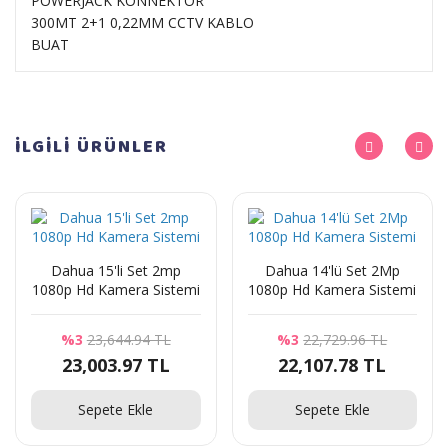
POWERJACK KONNEKTÖR
300MT 2+1 0,22MM CCTV KABLO
​BUAT
İLGİLİ
ÜRÜNLER
Dahua 15'li Set 2mp
Dahua 14'lü Set 2Mp
1080p Hd Kamera Sistemi
1080p Hd Kamera Sistemi
%3
23,644.94 TL
%3
22,729.96 TL
23,003.97 TL
22,107.78 TL
Sepete Ekle
Sepete Ekle