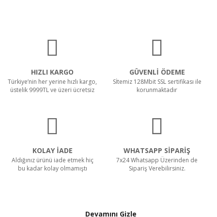
HIZLI KARGO
GÜVENLİ ÖDEME
Türkiye’nin her yerine hızlı kargo,
Sİtemiz 128Mbit SSL sertifikası ile
üstelik 9999TL ve üzeri ücretsiz
korunmaktadır
KOLAY İADE
WHATSAPP SİPARİŞ
Aldığınız ürünü iade etmek hiç
7x24 Whatsapp Üzerinden de
bu kadar kolay olmamıştı
Sipariş Verebilirsiniz.
Devamını Gizle