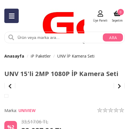
0
Üye Paneli
Sepetim
ARA
Anasayfa
iP Paketler
UNV İP Kamera Seti
UNV 15'li 2MP 1080P İP Kamera Seti
Marka:
UNIVIEW
33,517.06 TL
%2