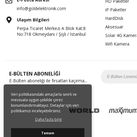
HD Paketler
info@goldelektronik.com
iP Paketler
HardDisk
Ulaşım Bilgileri
Aksesuar
Perpa Ticaret Merkezi A Blok Kat:8
No:718 Okmeydanı / Şişli / İstanbul
Solar 4G Kamer
Wifi Kamera
E-BÜLTEN ABONELİĞİ
E-Bülten aboneliği ile fırsatları kaçırma...
Veri politikasındaki amaçlarla sınırlı ve
mevzuata uygun şekilde çerez
konumlandırmaktayız. Detaylar için veri
politikamızı inceleyebilirsiniz.
Daha fazla bilgi
Tamam