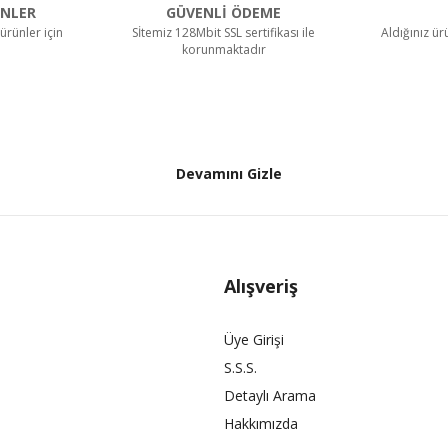
NLER
GÜVENLİ ÖDEME
ürünler için
Sİtemiz 128Mbit SSL sertifikası ile
Aldığınız ü
korunmaktadır
Devamını Gizle
Alışveriş
Üye Girişi
S.S.S.
Detaylı Arama
Hakkımızda