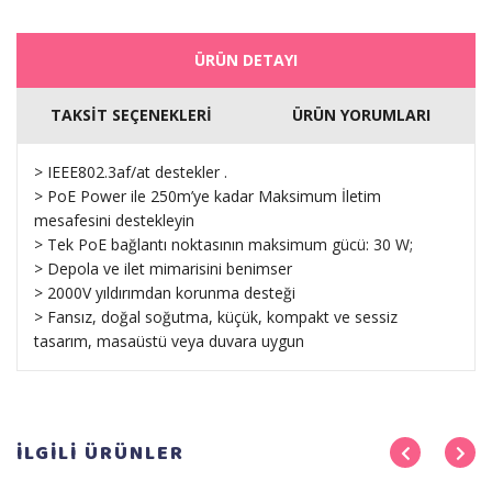
ÜRÜN DETAYI
TAKSİT SEÇENEKLERİ
ÜRÜN YORUMLARI
> IEEE802.3af/at destekler .
> PoE Power ile 250m’ye kadar Maksimum İletim
mesafesini destekleyin
> Tek PoE bağlantı noktasının maksimum gücü: 30 W;
> Depola ve ilet mimarisini benimser
> 2000V yıldırımdan korunma desteği
> Fansız, doğal soğutma, küçük, kompakt ve sessiz
tasarım, masaüstü veya duvara uygun
İLGİLİ
ÜRÜNLER