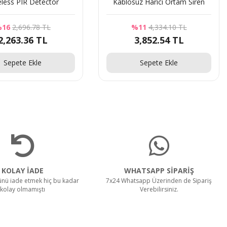
eless PIR Detector
Kablosuz Harici Ortam Siren
16
2,696.78 TL
%11
4,334.10 TL
2,263.36 TL
3,852.54 TL
Sepete Ekle
Sepete Ekle
KOLAY İADE
WHATSAPP SİPARİŞ
rünü iade etmek hiç bu kadar
7x24 Whatsapp Üzerinden de Sipariş
kolay olmamıştı
Verebilirsiniz.