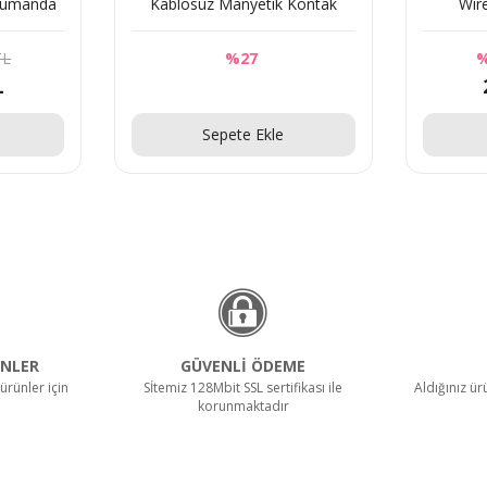
 Kumanda
Kablosuz Manyetik Kontak
Wir
TL
%27
%
L
Sorunuz
Sepete Ekle
NLER
GÜVENLİ ÖDEME
ürünler için
Sİtemiz 128Mbit SSL sertifikası ile
Aldığınız ü
korunmaktadır