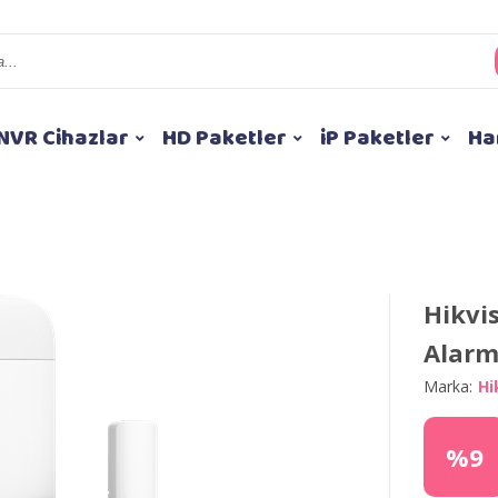
NVR Cihazlar
HD Paketler
iP Paketler
Ha
Hikvi
Alarm 
Marka:
Hi
%9