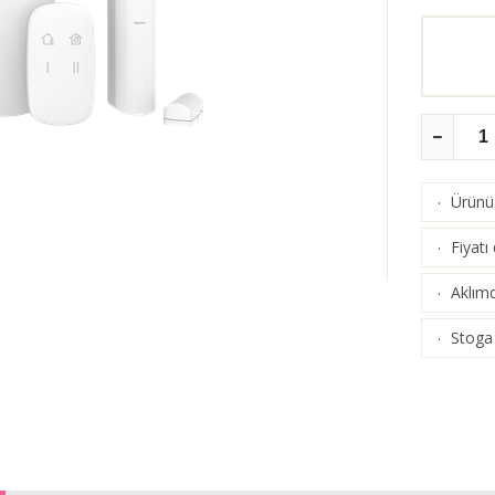
Ürünü 
·
Fiyatı
·
Aklımd
·
Stoga 
·