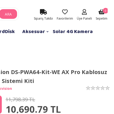
0
ARA
Sipariş Takibi
Favorilerim
Üye Paneli
Sepetim
rdDisk
Aksesuar
Solar 4G Kamera
sion DS-PWA64-Kit-WE AX Pro Kablosuz
Sistemi Kiti
kvision
11,798.39 TL
10,690.79
TL