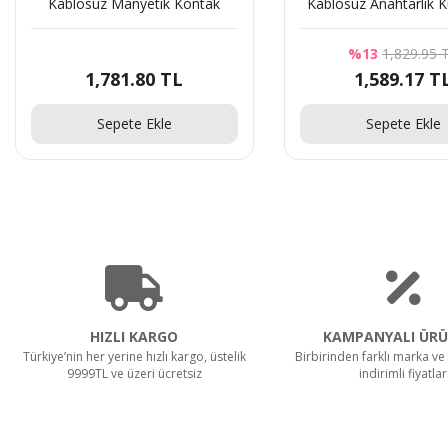
Kablosuz Manyetik Kontak
Kablosuz Anahtarlık
%13
1,829.95 
1,781.80 TL
1,589.17 T
Sepete Ekle
Sepete Ekle
HIZLI KARGO
KAMPANYALI ÜRÜ
Türkiye’nin her yerine hızlı kargo, üstelik
Birbirinden farklı marka ve 
9999TL ve üzeri ücretsiz
indirimli fiyatlar