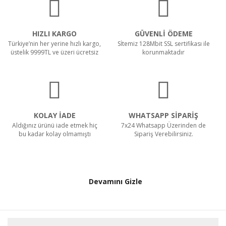
HIZLI KARGO
GÜVENLİ ÖDEME
Türkiye’nin her yerine hızlı kargo,
Sİtemiz 128Mbit SSL sertifikası ile
üstelik 9999TL ve üzeri ücretsiz
korunmaktadır
KOLAY İADE
WHATSAPP SİPARİŞ
Aldığınız ürünü iade etmek hiç
7x24 Whatsapp Üzerinden de
bu kadar kolay olmamıştı
Sipariş Verebilirsiniz.
Devamını Gizle