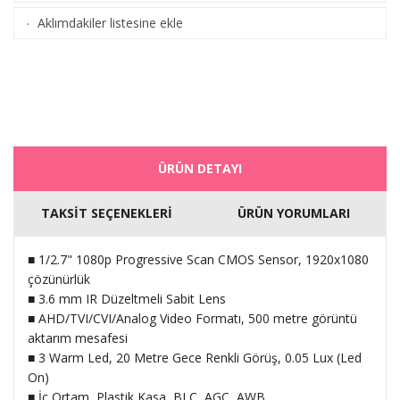
Aklımdakiler listesine ekle
·
ÜRÜN DETAYI
TAKSİT SEÇENEKLERİ
ÜRÜN YORUMLARI
■ 1/2.7" 1080p Progressive Scan CMOS Sensor, 1920x1080
çözünürlük
■ 3.6 mm IR Düzeltmeli Sabit Lens
■ AHD/TVI/CVI/Analog Video Formatı, 500 metre görüntü
aktarım mesafesi
■ 3 Warm Led, 20 Metre Gece Renkli Görüş, 0.05 Lux (Led
On)
■ İç Ortam, Plastik Kasa, BLC, AGC, AWB