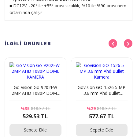
■ DC12V, -20° ile +55° arası sıcaklık, %10 ile %90 arası nem
ortamında çalışır
İLGİLİ
ÜRÜNLER
Go Vision Go-9202FW
Govısıon GO-1526 5 MP
2MP AHD 1080P DOME
3.6 mm Ahd Bullet
KAMERA
Kamera
%35
818.37 TL
%29
818.37 TL
529.53 TL
577.67 TL
Sepete Ekle
Sepete Ekle