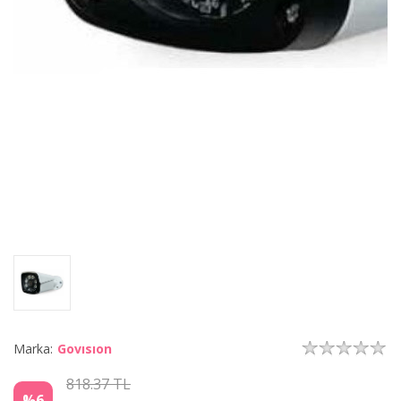
Marka:
Govısıon
818.37 TL
%6