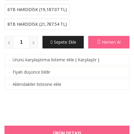
6TB HARDDİSK (
19,187.07
TL)
8TB HARDDİSK (
21,787.54
TL)
Sepete Ekle
Hemen Al
Ürünü karşılaştırma listeme ekle
(
Karşılaştır
)
·
Fiyatı düşünce bildir
·
Aklımdakiler listesine ekle
·
ÜRÜN DETAYI