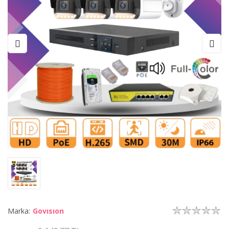
Marka:
Govısıon