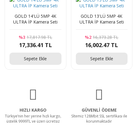
GOLD 14'LÜ 5MP 4K
GOLD 13'LÜ 5MP 4K
ULTRA İP Kamera Seti
ULTRA İP Kamera Seti
%3
17,817.98 TL
%2
16,373.28 TL
17,336.41 TL
16,002.47 TL
Sepete Ekle
Sepete Ekle
HIZLI KARGO
GÜVENLİ ÖDEME
Türkiye’nin her yerine hızlı kargo,
Sİtemiz 128Mbit SSL sertifikası ile
üstelik 9999TL ve üzeri ücretsiz
korunmaktadır