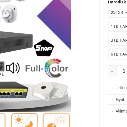
Harddisk
250GB H
1TB HAR
3TB HAR
6TB HAR
Ürünü 
·
Fiyatı
·
Aklımd
·