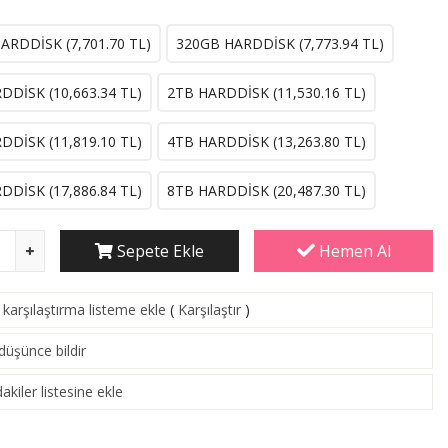
ARDDİSK (
7,701.70
TL)
320GB HARDDİSK (
7,773.94
TL)
DDİSK (
10,663.34
TL)
2TB HARDDİSK (
11,530.16
TL)
DDİSK (
11,819.10
TL)
4TB HARDDİSK (
13,263.80
TL)
DDİSK (
17,886.84
TL)
8TB HARDDİSK (
20,487.30
TL)
Sepete Ekle
Hemen Al
karşılaştırma listeme ekle
(
Karşılaştır
)
 düşünce bildir
akiler listesine ekle