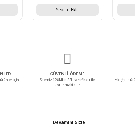
Sepete Ekle
NLER
GÜVENLİ ÖDEME
ürünler için
Sİtemiz 128Mbit SSL sertifikası ile
Aldığınız ü
korunmaktadır
Devamını Gizle