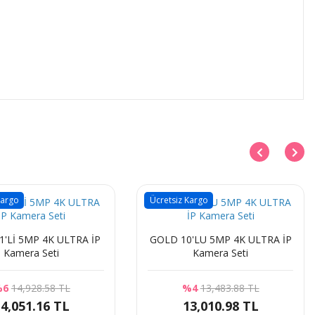
Kargo
Ücretsiz Kargo
GOLD 10'LU 5MP 4K ULTRA İP
Kamera Seti
Kamera Seti
%6
14,928.58 TL
%4
13,483.88 TL
4,051.16 TL
13,010.98 TL