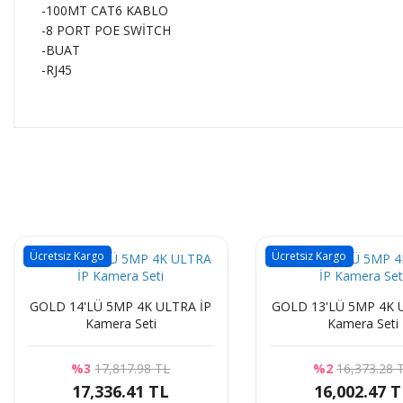
-100MT CAT6 KABLO
-8 PORT POE SWİTCH
-BUAT
-RJ45
Ücretsiz Kargo
Ücretsiz Kargo
GOLD 14'LÜ 5MP 4K ULTRA İP
GOLD 13'LÜ 5MP 4K ULTRA İP
Kamera Seti
Kamera Seti
%3
17,817.98 TL
%2
16,373.28 
17,336.41 TL
16,002.47 