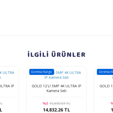
İLGİLİ
ÜRÜNLER
Ücretsiz Kargo
Ücretsiz 
GOLD 12'Lİ 5MP 4K ULTRA İP
GOLD 11'Lİ 5MP 4K ULTRA İP
Kamera Seti
TL
%5
15,650.93 TL
TL
14,832.26 TL
1