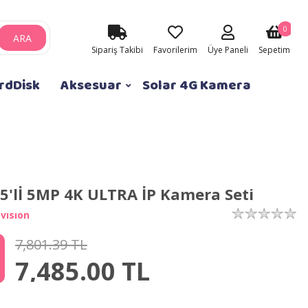
0
ARA
Sipariş Takibi
Favorilerim
Üye Paneli
Sepetim
rdDisk
Aksesuar
Solar 4G Kamera
5'lİ 5MP 4K ULTRA İP Kamera Seti
vısıon
7,801.39 TL
7,485.00
TL