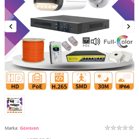
Marka:
Govısıon