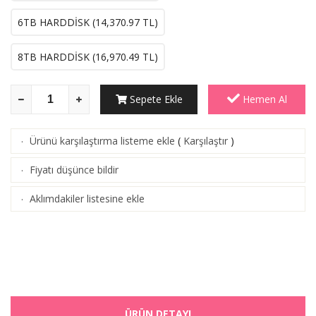
6TB HARDDİSK (
14,370.97
TL)
8TB HARDDİSK (
16,970.49
TL)
Sepete Ekle
Hemen Al
Ürünü karşılaştırma listeme ekle
(
Karşılaştır
)
·
Fiyatı düşünce bildir
·
Aklımdakiler listesine ekle
·
ÜRÜN DETAYI