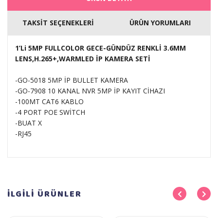
TAKSİT SEÇENEKLERİ
ÜRÜN YORUMLARI
1’Li 5MP FULLCOLOR GECE-GÜNDÜZ RENKLİ 3.6MM
LENS,H.265+,WARMLED İP KAMERA SETİ
-GO-5018 5MP İP BULLET KAMERA
-GO-7908 10 KANAL NVR 5MP İP KAYIT CİHAZI
-100MT CAT6 KABLO
-4 PORT POE SWİTCH
-BUAT X
-RJ45
İLGİLİ
ÜRÜNLER