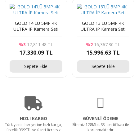
GOLD 14'LÜ 5MP 4K
GOLD 13'LÜ 5MP 4K
ULTRA İP Kamera Seti
ULTRA İP Kamera Seti
%3
17,811.48 TL
%2
16,367.30 TL
17,330.09 TL
15,996.63 TL
Sepete Ekle
Sepete Ekle
HIZLI KARGO
GÜVENLİ ÖDEME
Türkiye’nin her yerine hızlı kargo,
Sİtemiz 128Mbit SSL sertifikası ile
üstelik 9999TL ve üzeri ücretsiz
korunmaktadır