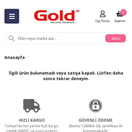
0
Üye Paneli
Sepetim
ARA
Anasayfa
İlgili ürün bulunamadı veya satışa kapalı. Lütfen daha
sonra tekrar deneyin.
HIZLI KARGO
GÜVENLİ ÖDEME
Türkiye’nin her yerine hızlı kargo,
Sİtemiz 128Mbit SSL sertifikası ile
üstelik 9999TL ve üzeri ücretsiz
korunmaktadır