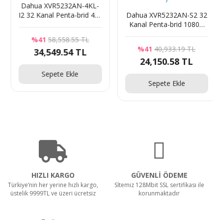
Dahua XVR5232AN-4KL-
I2 32 Kanal Penta-brid 4K-
Dahua XVR5232AN-S2 32
P
N 5MP 1U
Kanal Penta-brid 1080P
WizSense1080P DVR
DVR (
%41
58,558.55 TL
HDCVI+AHD+TVI+Analog+IP
%41
40,933.19 TL
34,549.54 TL
)
24,150.58 TL
Sepete Ekle
Sepete Ekle
HIZLI KARGO
GÜVENLİ ÖDEME
Türkiye’nin her yerine hızlı kargo,
Sİtemiz 128Mbit SSL sertifikası ile
üstelik 9999TL ve üzeri ücretsiz
korunmaktadır