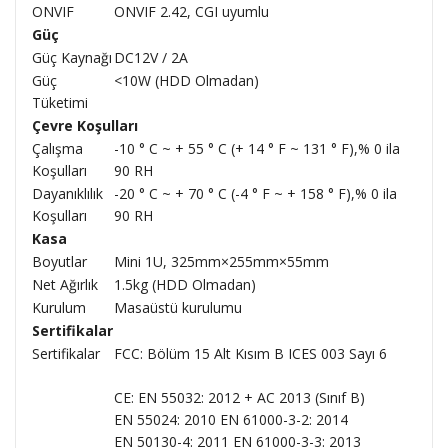
ONVIF
ONVIF 2.42, CGI uyumlu
Güç
Güç Kaynağı
DC12V / 2A
Güç
<10W (HDD Olmadan)
Tüketimi
Çevre Koşulları
Çalışma
-10 ° C ~ + 55 ° C (+ 14 ° F ~ 131 ° F),% 0 ila
Koşulları
90 RH
Dayanıklılık
-20 ° C ~ + 70 ° C (-4 ° F ~ + 158 ° F),% 0 ila
Koşulları
90 RH
Kasa
Boyutlar
Mini 1U, 325mm×255mm×55mm
Net Ağırlık
1.5kg (HDD Olmadan)
Kurulum
Masaüstü kurulumu
Sertifikalar
Sertifikalar
FCC: Bölüm 15 Alt Kısım B ICES 003 Sayı 6
CE: EN 55032: 2012 + AC 2013 (Sınıf B)
EN 55024: 2010 EN 61000-3-2: 2014
EN 50130-4: 2011 EN 61000-3-3: 2013