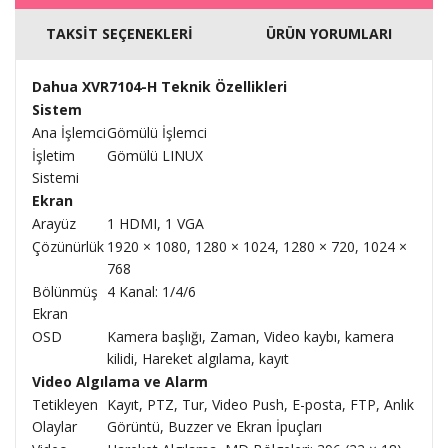
TAKSİT SEÇENEKLERİ
ÜRÜN YORUMLARI
Dahua XVR7104-H Teknik Özellikleri
Sistem
Ana İşlemci
Gömülü İşlemci
İşletim
Gömülü LINUX
Sistemi
Ekran
Arayüz
1 HDMI, 1 VGA
Çözünürlük
1920 × 1080, 1280 × 1024, 1280 × 720, 1024 ×
768
Bölünmüş
4 Kanal: 1/4/6
Ekran
OSD
Kamera başlığı, Zaman, Video kaybı, kamera
kilidi, Hareket algılama, kayıt
Video Algılama ve Alarm
Tetikleyen
Kayıt, PTZ, Tur, Video Push, E-posta, FTP, Anlık
Olaylar
Görüntü, Buzzer ve Ekran İpuçları