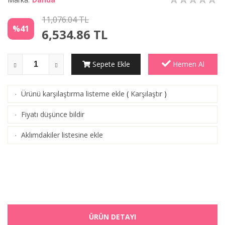
11,076.04 TL
%41
6,534.86
TL
Sepete Ekle
Hemen Al
Ürünü karşılaştırma listeme ekle
(
Karşılaştır
)
·
Fiyatı düşünce bildir
·
Aklımdakiler listesine ekle
·
ÜRÜN DETAYI