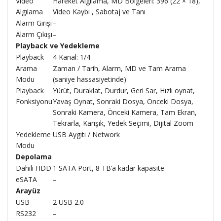
Video
Hareket Algılama, MD Bölgeleri: 396 (22 × 18),
Algılama
Video Kaybı , Sabotaj ve Tanı
Alarm Girişi
–
Alarm Çıkışı
–
Playback ve Yedekleme
Playback
4 Kanal: 1/4
Arama
Zaman / Tarih, Alarm, MD ve Tam Arama
Modu
(saniye hassasiyetinde)
Playback
Yürüt, Duraklat, Durdur, Geri Sar, Hızlı oynat,
Fonksiyonu
Yavaş Oynat, Sonraki Dosya, Önceki Dosya,
Sonraki Kamera, Önceki Kamera, Tam Ekran,
Tekrarla, Karışık, Yedek Seçimi, Dijital Zoom
Yedekleme
USB Aygıtı / Network
Modu
Depolama
Dahili HDD
1 SATA Port, 8 TB’a kadar kapasite
eSATA
–
Arayüz
USB
2 USB 2.0
RS232
–