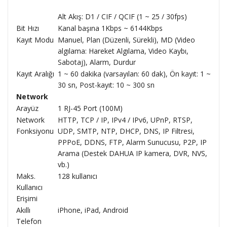
Alt Akış: D1 / CIF / QCIF (1 ~ 25 / 30fps)
Bit Hızı
Kanal başına 1Kbps ~ 6144Kbps
Kayıt Modu
Manuel, Plan (Düzenli, Sürekli), MD (Video
algılama: Hareket Algılama, Video Kaybı,
Sabotaj), Alarm, Durdur
Kayıt Aralığı
1 ~ 60 dakika (varsayılan: 60 dak), Ön kayıt: 1 ~
30 sn, Post-kayıt: 10 ~ 300 sn
Network
Arayüz
1 RJ-45 Port (100M)
Network
HTTP, TCP / IP, IPv4 / IPv6, UPnP, RTSP,
Fonksiyonu
UDP, SMTP, NTP, DHCP, DNS, IP Filtresi,
PPPoE, DDNS, FTP, Alarm Sunucusu, P2P, IP
Arama (Destek DAHUA IP kamera, DVR, NVS,
vb.)
Maks.
128 kullanıcı
Kullanıcı
Erişimi
Akıllı
iPhone, iPad, Android
Telefon