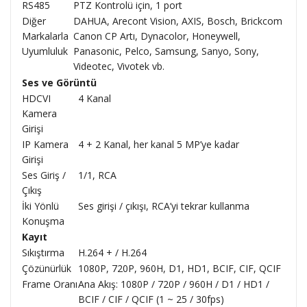
RS485
PTZ Kontrolü için, 1 port
Diğer
DAHUA, Arecont Vision, AXIS, Bosch, Brickcom
Markalarla
Canon CP Artı, Dynacolor, Honeywell,
Uyumluluk
Panasonic, Pelco, Samsung, Sanyo, Sony,
Videotec, Vivotek vb.
Ses ve Görüntü
HDCVI
4 Kanal
Kamera
Girişi
IP Kamera
4 + 2 Kanal, her kanal 5 MP’ye kadar
Girişi
Ses Giriş /
1/1, RCA
Çıkış
İki Yönlü
Ses girişi / çıkışı, RCA’yi tekrar kullanma
Konuşma
Kayıt
Sıkıştırma
H.264 + / H.264
Çözünürlük
1080P, 720P, 960H, D1, HD1, BCIF, CIF, QCIF
Frame Oranı
Ana Akış: 1080P / 720P / 960H / D1 / HD1 /
BCIF / CIF / QCIF (1 ~ 25 / 30fps)