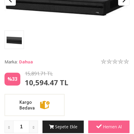
Marka:
Dahua
15,891.71 TL
%33
10,594.47
TL
Sepete Ekle
Hemen Al