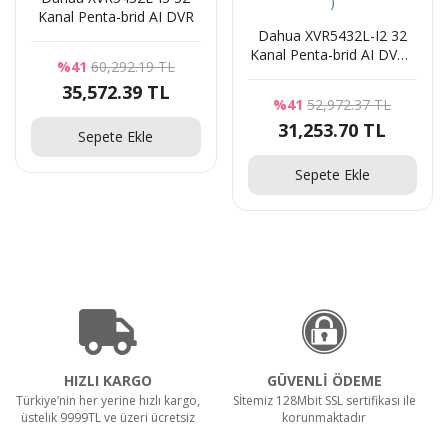
Kanal Penta-brid AI DVR
Dahua XVR5432L-I2 32
Kanal Penta-brid AI DVR (
%41
60,292.19 TL
HDCVI+AHD+TVI+Analog+IP
35,572.39 TL
)
%41
52,972.37 TL
31,253.70 TL
Sepete Ekle
Sepete Ekle
HIZLI KARGO
GÜVENLİ ÖDEME
Türkiye’nin her yerine hızlı kargo,
Sİtemiz 128Mbit SSL sertifikası ile
üstelik 9999TL ve üzeri ücretsiz
korunmaktadır