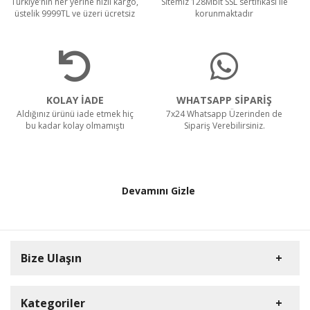
Türkiye’nin her yerine hızlı kargo,
Sİtemiz 128Mbit SSL sertifikası ile
üstelik 9999TL ve üzeri ücretsiz
korunmaktadır
KOLAY İADE
WHATSAPP SİPARİŞ
Aldığınız ürünü iade etmek hiç
7x24 Whatsapp Üzerinden de
bu kadar kolay olmamıştı
Sipariş Verebilirsiniz.
Devamını Gizle
Bize Ulaşın
Kategoriler