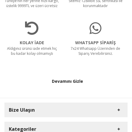
Türkiye’nin her yerine hızlı kargo,
Sİtemiz 128Mbit SSL sertifikası ile
üstelik 9999TL ve üzeri ücretsiz
korunmaktadır
KOLAY İADE
WHATSAPP SİPARİŞ
Aldığınız ürünü iade etmek hiç
7x24 Whatsapp Üzerinden de
bu kadar kolay olmamıştı
Sipariş Verebilirsiniz.
Devamını Gizle
Bize Ulaşın
Kategoriler