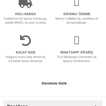
HIZLI KARGO
GÜVENLİ ÖDEME
Türkiye’nin her yerine hızlı kargo,
Sİtemiz 128Mbit SSL sertifikası ile
üstelik 9999TL ve üzeri ücretsiz
korunmaktadır
KOLAY İADE
WHATSAPP SİPARİŞ
Aldığınız ürünü iade etmek hiç
7x24 Whatsapp Üzerinden de
bu kadar kolay olmamıştı
Sipariş Verebilirsiniz.
Devamını Gizle