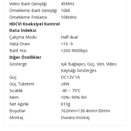
Video Bant Genişliği
45MHz
Örnekleme Bant Genişliği
10bit
Örnekleme Frekansı
108MHz
HDCVI Koaksiyel Kontrol
Data İndeksi
Çalışma Modu
Half-dual
Hata Oranı
<10
-9
Bant Hızı
1200-9600bps
Diğer Özellikler
Gösterge
Işık Bağlayıcı, Güç, Veri, Video
Kaynağı Gösterges
Güç
DC12V 1A
Güç Tüketimi
≤8W
Sıcaklık
-40 ~ 75ºC
Nem
10%~90% RH
Net Ağırlık
610g
Boyutlar
162mm×136.4mm×30mm
Montaj
Duvara montaj