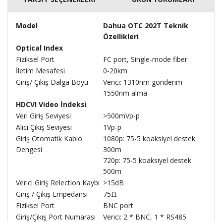
Model
Dahua OTC 202T Teknik
Özellikleri
Optical Index
Fiziksel Port
FC port, Single-mode fiber
İletim Mesafesi
0-20km
Giriş/ Çıkış Dalga Boyu
Verici: 1310nm gönderim
1550nm alma
HDCVI Video İndeksi
Veri Giriş Seviyesi
>500mVp-p
Alıcı Çıkış Seviyesi
1Vp-p
Giriş Otomatik Kablo
1080p: 75-5 koaksiyel destek
Dengesi
300m
720p: 75-5 koaksiyel destek
500m
Verici Giriş Relection Kaybı
>15dB
Giriş / Çıkış Empedansı
75Ω
Fiziksel Port
BNC port
Giriş/Çıkış Port Numarası
Verici: 2 * BNC, 1 * RS485