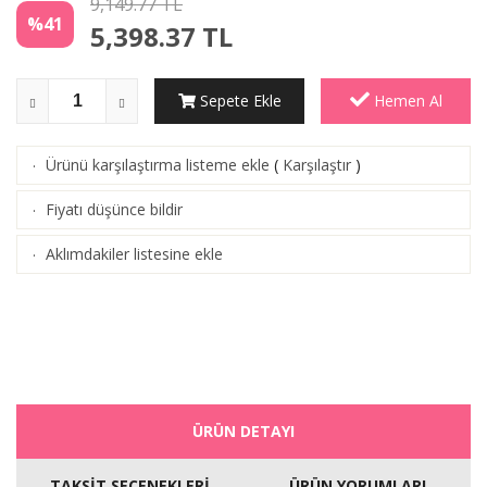
9,149.77 TL
%41
5,398.37
TL
Sepete Ekle
Hemen Al
Ürünü karşılaştırma listeme ekle
(
Karşılaştır
)
·
Fiyatı düşünce bildir
·
Aklımdakiler listesine ekle
·
ÜRÜN DETAYI
TAKSİT SEÇENEKLERİ
ÜRÜN YORUMLARI