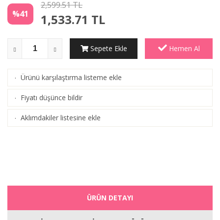
2,599.51 TL
%41
1,533.71
TL
Sepete Ekle
Hemen Al
Ürünü karşılaştırma listeme ekle
·
(
Karşılaştır
)
Fiyatı düşünce bildir
·
Aklımdakiler listesine ekle
·
ÜRÜN DETAYI