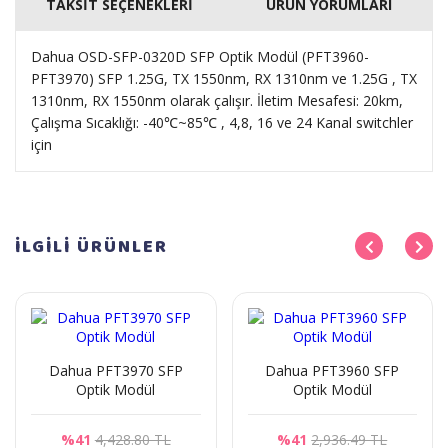
TAKSİT SEÇENEKLERİ
ÜRÜN YORUMLARI
Dahua OSD-SFP-0320D SFP Optik Modül (PFT3960-
PFT3970) SFP 1.25G, TX 1550nm, RX 1310nm ve 1.25G , TX
1310nm, RX 1550nm olarak çalışır. İletim Mesafesi: 20km,
Çalışma Sıcaklığı: -40℃~85℃ , 4,8, 16 ve 24 Kanal switchler
için
İLGİLİ
ÜRÜNLER
Dahua PFT3970 SFP
Dahua PFT3960 SFP
Optik Modül
Optik Modül
%41
4,428.80 TL
%41
2,936.49 TL