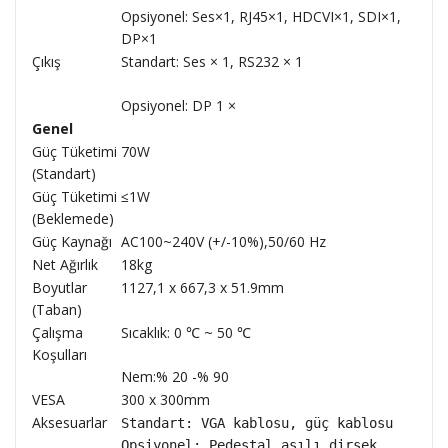
Opsiyonel: Ses×1, RJ45×1, HDCVI×1, SDI×1,
DP×1
Çıkış
Standart: Ses × 1, RS232 × 1
Opsiyonel: DP 1 ×
Genel
Güç Tüketimi
70W
(Standart)
Güç Tüketimi
≤1W
(Beklemede)
Güç Kaynağı
AC100~240V (+/-10%),50/60 Hz
Net Ağırlık
18kg
Boyutlar
1127,1 x 667,3 x 51.9mm
(Taban)
Çalışma
Sıcaklık: 0 ℃ ~ 50 ℃
Koşulları
Nem:% 20 -% 90
VESA
300 x 300mm
Aksesuarlar
Standart: VGA kablosu, güç kablosu

Opsiyonel: Pedestal,asılı dirsek