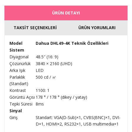
ÜRÜN DETAYI
TAKSİT SEÇENEKLERİ
ÜRÜN YORUMLARI
Model
Dahua DHL49-4K Teknik Özellikleri
Sistem
Diyagonal
48.5″ (16: 9)
Çözünürlük
3840 × 2160 (UHD)
Arka Işık
LED
Parlaklık
500 cd / ㎡
(Standart)
Kontrast
1100: 1
Görüntü Açısı
178 ° / 178 ° (dikey / yatay)
Tepki Süresi
8ms
Sinyal
Giriş
Standart: VGA(D-Sub)×1, CVBS(BNC)×1, DVI-
D×1, HDMI×2, RS232×1, USB multimedia×1