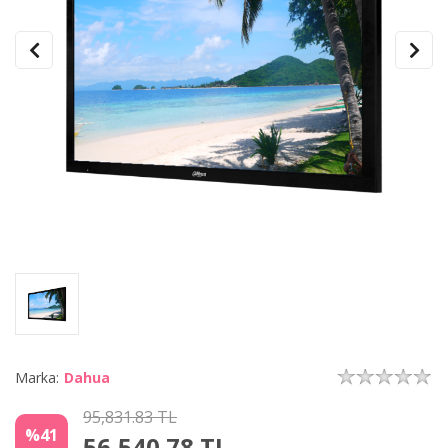
Marka:
Dahua
95,831.83 TL
%41
56,540.78
TL