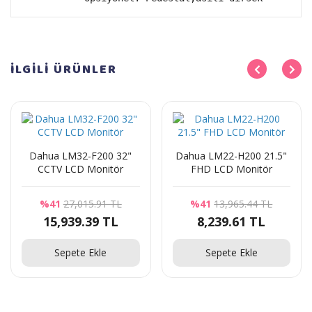
İLGİLİ
ÜRÜNLER
Dahua LM32-F200 32"
Dahua LM22-H200 21.5"
CCTV LCD Monitör
FHD LCD Monitör
%41
27,015.91 TL
%41
13,965.44 TL
15,939.39 TL
8,239.61 TL
Sepete Ekle
Sepete Ekle