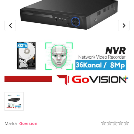
Marka:
Govısıon