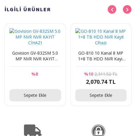
İLGİLİ
ÜRÜNLER
Govision GV-832SM 5.0
GO-810 10 Kanal 8 MP
MP NVR NVR KAYIT
1×8 TB HDD NVR Kayıt
CİHAZI
Cihazı
%8
%10
2,311.52 TL
2,070.74 TL
Sorunuz
Sepete Ekle
Sepete Ekle