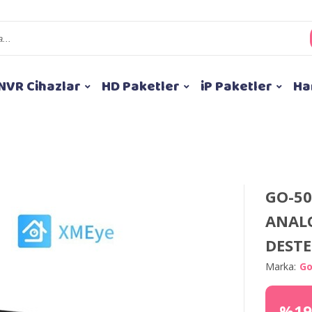
NVR Cihazlar
HD Paketler
iP Paketler
Ha
GO-50
ANALO
DESTE
Marka:
Go
%19