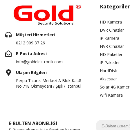
Kategoriler
HD Kamera
DVR Cihazlar
Müşteri Hizmetleri
iP Kamera
0212 909 37 26
NVR Cihazlar
E-Posta Adresi
HD Paketler
info@goldelektronik.com
iP Paketler
HardDisk
Ulaşım Bilgileri
Aksesuar
Perpa Ticaret Merkezi A Blok Kat:8
No:718 Okmeydanı / Şişli / İstanbul
Solar 4G Kamer
Wifi Kamera
E-BÜLTEN ABONELİĞİ
E-Bülten aboneliği ile fırsatları kaçırma...