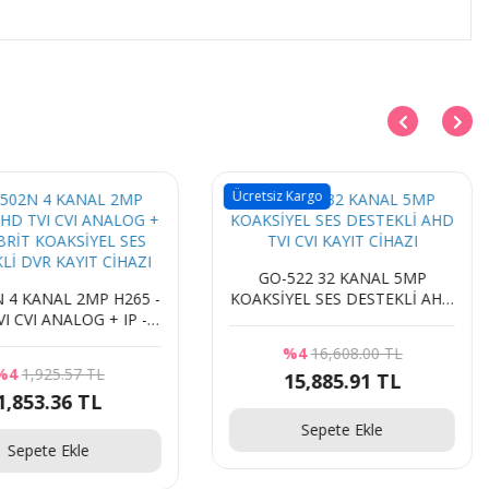
Ücretsiz Kargo
GO-522 32 KANAL 5MP
 4 KANAL 2MP H265 -
KOAKSİYEL SES DESTEKLİ AHD
I CVI ANALOG + IP -
TVI CVI KAYIT CİHAZI
İT KOAKSİYEL SES
%4
16,608.00 TL
Lİ DVR KAYIT CİHAZI
%4
1,925.57 TL
15,885.91 TL
1,853.36 TL
Sepete Ekle
Sepete Ekle