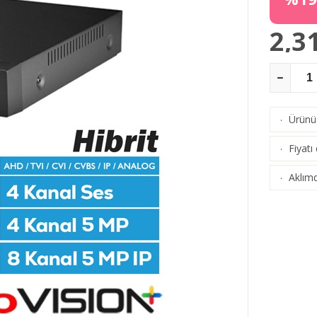
2,3
Ürünü 
·
Fiyatı
·
Aklımd
·