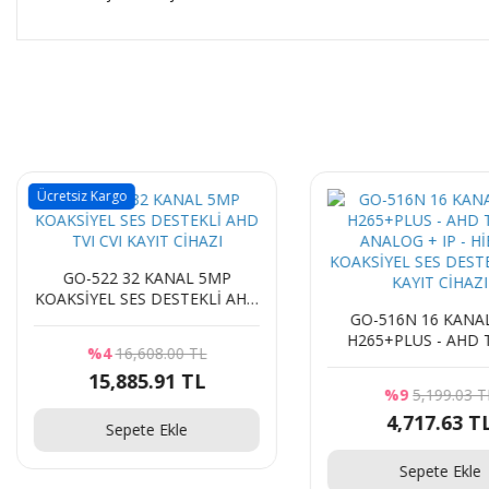
Ücretsiz Kargo
GO-522 32 KANAL 5MP
KOAKSİYEL SES DESTEKLİ AHD
TVI CVI KAYIT CİHAZI
GO-516N 16 KANA
H265+PLUS - AHD T
%4
16,608.00 TL
ANALOG + IP - Hİ
15,885.91 TL
KOAKSİYEL SES DEST
%9
5,199.03 T
KAYIT CİHAZI
4,717.63 T
Sepete Ekle
Sepete Ekle