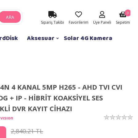
0
ARA
Sipariş Takibi
Favorilerim
Üye Paneli
Sepetim
rdDisk
Aksesuar
Solar 4G Kamera
4N 4 KANAL 5MP H265 - AHD TVI CVI
G + IP - HİBRİT KOAKSİYEL SES
KLİ DVR KAYIT CİHAZI
vısıon
2,840.21 TL