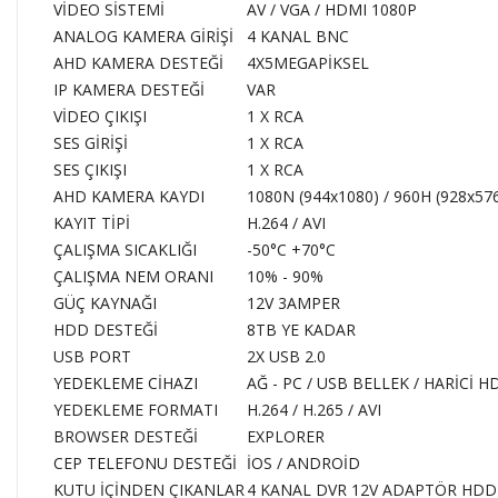
VİDEO SİSTEMİ
AV / VGA / HDMI 1080P
ANALOG KAMERA GİRİŞİ
4 KANAL BNC
AHD KAMERA DESTEĞİ
4X5MEGAPİKSEL
IP KAMERA DESTEĞİ
VAR
VİDEO ÇIKIŞI
1 X RCA
SES GİRİŞİ
1 X RCA
SES ÇIKIŞI
1 X RCA
AHD KAMERA KAYDI
1080N (944x1080) / 960H (928x576
KAYIT TİPİ
H.264 / AVI
ÇALIŞMA SICAKLIĞI
-50°C +70°C
ÇALIŞMA NEM ORANI
10% - 90%
GÜÇ KAYNAĞI
12V 3AMPER
HDD DESTEĞİ
8TB YE KADAR
USB PORT
2X USB 2.0
YEDEKLEME CİHAZI
AĞ - PC / USB BELLEK / HARİCİ H
YEDEKLEME FORMATI
H.264 / H.265 / AVI
BROWSER DESTEĞİ
EXPLORER
CEP TELEFONU DESTEĞİ
İOS / ANDROİD
KUTU İÇİNDEN ÇIKANLAR
4 KANAL DVR 12V ADAPTÖR HDD 