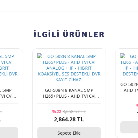
İLGİLİ
ÜRÜNLER
GO-502N
L 5MP
GO-508N 8 KANAL 5MP
AHD TV
VI CVI
H265+PLUS - AHD TVI CVI
HİBR
BRİT
ANALOG + IP - HİBRİT
DESTEK
EKLİ DVR
KOAKSİYEL SES DESTEKLİ DVR
L
%22
3,658.57 TL
KAYIT CİHAZI
L
2,864.28 TL
Sepete Ekle