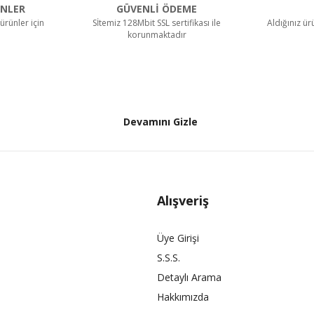
NLER
GÜVENLİ ÖDEME
ürünler için
Sİtemiz 128Mbit SSL sertifikası ile
Aldığınız ü
korunmaktadır
Devamını Gizle
Alışveriş
Üye Girişi
S.S.S.
Detaylı Arama
Hakkımızda