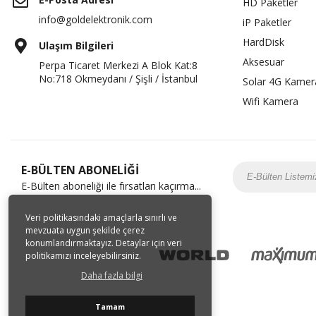
HD Paketler
info@goldelektronik.com
iP Paketler
HardDisk
Ulaşım Bilgileri
Aksesuar
Perpa Ticaret Merkezi A Blok Kat:8
No:718 Okmeydanı / Şişli / İstanbul
Solar 4G Kamer
Wifi Kamera
E-BÜLTEN ABONELİĞİ
E-Bülten aboneliği ile fırsatları kaçırma...
Veri politikasındaki amaçlarla sınırlı ve
mevzuata uygun şekilde çerez
konumlandırmaktayız. Detaylar için veri
politikamızı inceleyebilirsiniz.
Daha fazla bilgi
Tamam