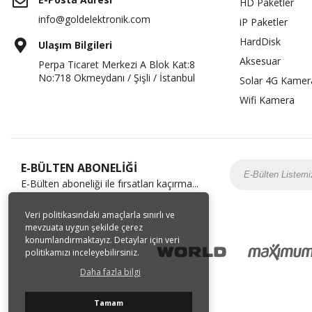
HD Paketler
info@goldelektronik.com
iP Paketler
HardDisk
Ulaşım Bilgileri
Aksesuar
Perpa Ticaret Merkezi A Blok Kat:8
No:718 Okmeydanı / Şişli / İstanbul
Solar 4G Kamer
Wifi Kamera
E-BÜLTEN ABONELİĞİ
E-Bülten aboneliği ile fırsatları kaçırma...
Veri politikasındaki amaçlarla sınırlı ve
mevzuata uygun şekilde çerez
konumlandırmaktayız. Detaylar için veri
politikamızı inceleyebilirsiniz.
Daha fazla bilgi
Tamam