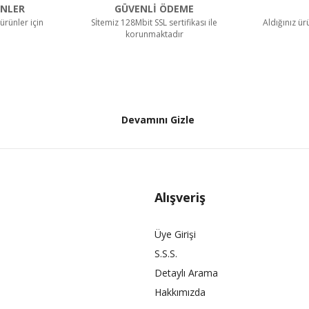
NLER
GÜVENLİ ÖDEME
ürünler için
Sİtemiz 128Mbit SSL sertifikası ile
Aldığınız ü
korunmaktadır
Devamını Gizle
Alışveriş
Üye Girişi
S.S.S.
Detaylı Arama
Hakkımızda